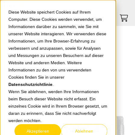
Springe zu Hauptinhalt
Springe zum Header
Springe zum Footer
0
0
Diese Website speichert Cookies auf Ihrem
Computer. Diese Cookies werden verwendet, um
Informationen darüber zu sammeln, wie Sie mit
unserer Website interagieren. Wir verwenden diese
EGB Pacific FR Beschriftungsset "Heizung- Notschalter" 90591301-DE
Informationen, um Ihre Browser-Erfahrung zu
verbessern und anzupassen, sowie für Analysen
und Messungen zu unseren Besuchern auf dieser
zurück zur Übersicht
Website und anderen Medien. Weitere
Informationen zu den von uns verwendeten
Cookies finden Sie in unserer
Datenschutzrichtlinie
.
Wenn Sie ablehnen, werden Ihre Informationen
beim Besuch dieser Website nicht erfasst. Ein
einzelnes Cookie wird in Ihrem Browser gesetzt, um
daran zu erinnern, dass Sie nicht nachverfolgt
werden möchten.
Akzeptieren
Ablehnen