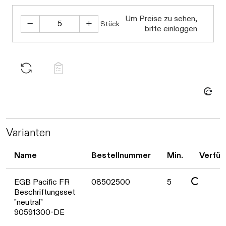
Um Preise zu sehen,
Stück
bitte einloggen
Daten werden geladen. Bitte warten...
Varianten
Name
Bestellnummer
Min.
Verfüg
EGB Pacific FR
08502500
5
Beschriftungsset
"neutral"
90591300-DE