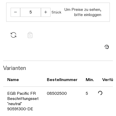
Um Preise zu sehen,
Stück
Daten werden geladen. Bitte warten...
bitte einloggen
Daten werden geladen. Bitte warten...
Varianten
Name
Bestellnummer
Min.
Verfüg
Daten werden geladen. Bitte warten...
EGB Pacific FR
08502500
5
Beschriftungsset
"neutral"
90591300-DE