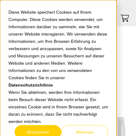
Springe zu Hauptinhalt
Springe zum Header
Springe zum Footer
0
0
Diese Website speichert Cookies auf Ihrem
Computer. Diese Cookies werden verwendet, um
Informationen darüber zu sammeln, wie Sie mit
unserer Website interagieren. Wir verwenden diese
EGB Pacific FR Beschriftungsset "Heizung- Notschalter" 90591301-DE
Informationen, um Ihre Browser-Erfahrung zu
verbessern und anzupassen, sowie für Analysen
und Messungen zu unseren Besuchern auf dieser
zurück zur Übersicht
Website und anderen Medien. Weitere
Informationen zu den von uns verwendeten
Cookies finden Sie in unserer
Datenschutzrichtlinie
.
Wenn Sie ablehnen, werden Ihre Informationen
beim Besuch dieser Website nicht erfasst. Ein
einzelnes Cookie wird in Ihrem Browser gesetzt, um
daran zu erinnern, dass Sie nicht nachverfolgt
werden möchten.
Akzeptieren
Ablehnen