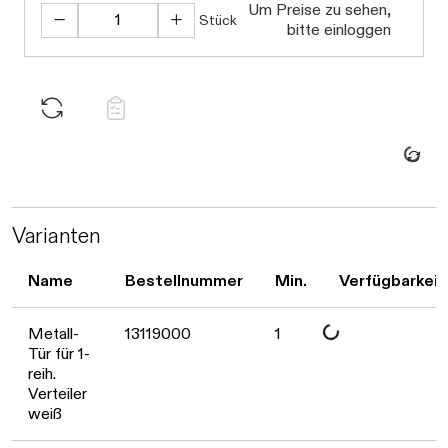
Um Preise zu sehen,
Stück
bitte einloggen
Daten werden gel
Varianten
Name
Bestellnummer
Min.
Verfügbarkeit
Daten werden geladen. Bitte warten...
Metall-
13119000
1
Tür für 1-
reih.
Verteiler
weiß