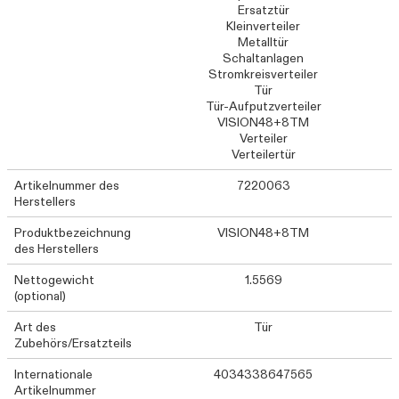
Ersatztür
Kleinverteiler
Metalltür
Schaltanlagen
Stromkreisverteiler
Tür
Tür-Aufputzverteiler
VISION48+8TM
Verteiler
Verteilertür
Artikelnummer des
7220063
Herstellers
Produktbezeichnung
VISION48+8TM
des Herstellers
Nettogewicht
1.5569
(optional)
Art des
Tür
Zubehörs/Ersatzteils
Internationale
4034338647565
Artikelnummer