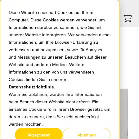
Springe zu Hauptinhalt
Springe zum Header
Springe zum Footer
0
0
Diese Website speichert Cookies auf Ihrem
Computer. Diese Cookies werden verwendet, um
Informationen darüber zu sammeln, wie Sie mit
unserer Website interagieren. Wir verwenden diese
Metall-Tür für 4-reih. Verteiler weiß 7220063
Informationen, um Ihre Browser-Erfahrung zu
verbessern und anzupassen, sowie für Analysen
und Messungen zu unseren Besuchern auf dieser
zurück zur Übersicht
Website und anderen Medien. Weitere
Informationen zu den von uns verwendeten
Cookies finden Sie in unserer
Datenschutzrichtlinie
.
Wenn Sie ablehnen, werden Ihre Informationen
beim Besuch dieser Website nicht erfasst. Ein
einzelnes Cookie wird in Ihrem Browser gesetzt, um
daran zu erinnern, dass Sie nicht nachverfolgt
werden möchten.
Akzeptieren
Ablehnen