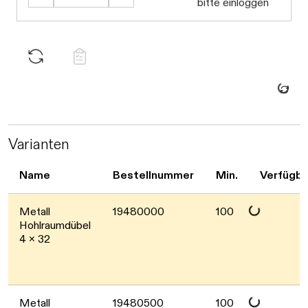
bitte einloggen
Daten werden gel
Varianten
Name
Bestellnummer
Min.
Verfügba
Daten werden geladen. Bitte war
Metall
19480000
100
Hohlraumdübel
4 x 32
Metall
19480500
100