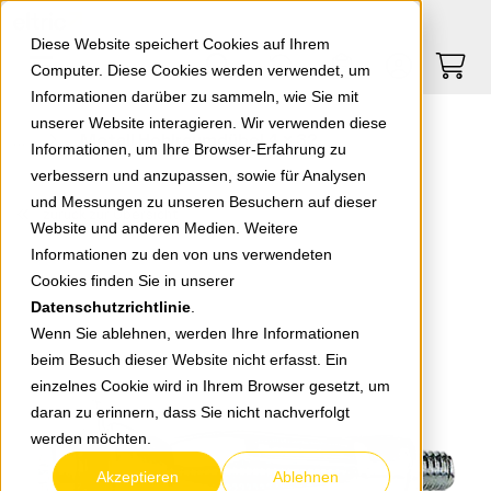
Springe zu Hauptinhalt
Springe zum Header
Springe zum Footer
0
0
Diese Website speichert Cookies auf Ihrem
Computer. Diese Cookies werden verwendet, um
Informationen darüber zu sammeln, wie Sie mit
unserer Website interagieren. Wir verwenden diese
Metall Hohlraumdübel 4 x 32
Informationen, um Ihre Browser-Erfahrung zu
verbessern und anzupassen, sowie für Analysen
und Messungen zu unseren Besuchern auf dieser
zurück zur Übersicht
Website und anderen Medien. Weitere
Informationen zu den von uns verwendeten
Cookies finden Sie in unserer
Datenschutzrichtlinie
.
Wenn Sie ablehnen, werden Ihre Informationen
beim Besuch dieser Website nicht erfasst. Ein
einzelnes Cookie wird in Ihrem Browser gesetzt, um
daran zu erinnern, dass Sie nicht nachverfolgt
werden möchten.
Akzeptieren
Ablehnen