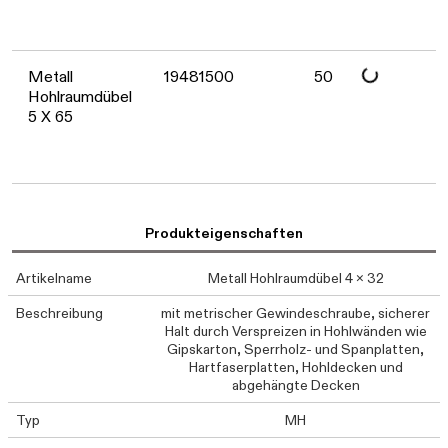
Daten werden geladen. Bitte war
Daten werden geladen. Bitte war
Metall
19481500
50
Hohlraumdübel
5 X 65
Produkteigenschaften
Artikelname
Metall Hohlraumdübel 4 x 32
Beschreibung
mit metrischer Gewindeschraube, sicherer
Halt durch Verspreizen in Hohlwänden wie
Gipskarton, Sperrholz- und Spanplatten,
Hartfaserplatten, Hohldecken und
abgehängte Decken
Typ
MH