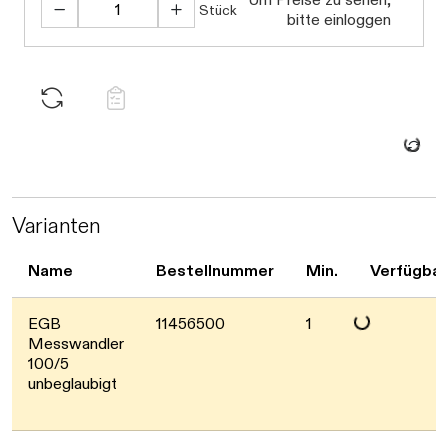
Stück
bitte einloggen
Daten w
Varianten
Name
Bestellnummer
Min.
Verfügbar
EGB
11456500
1
Daten werden gel
Messwandler
100/5
unbeglaubigt