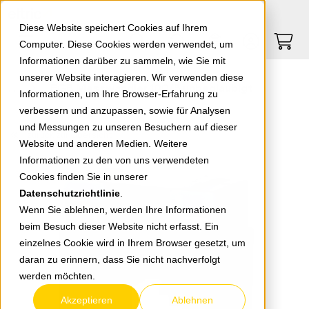
Springe zu Hauptinhalt
Springe zum Header
Springe zum Footer
0
0
Diese Website speichert Cookies auf Ihrem
Computer. Diese Cookies werden verwendet, um
Informationen darüber zu sammeln, wie Sie mit
unserer Website interagieren. Wir verwenden diese
EGB Messwandler 100/5 unbeglaubigt
Informationen, um Ihre Browser-Erfahrung zu
verbessern und anzupassen, sowie für Analysen
und Messungen zu unseren Besuchern auf dieser
zurück zur Übersicht
Website und anderen Medien. Weitere
Informationen zu den von uns verwendeten
Cookies finden Sie in unserer
Datenschutzrichtlinie
.
Wenn Sie ablehnen, werden Ihre Informationen
beim Besuch dieser Website nicht erfasst. Ein
einzelnes Cookie wird in Ihrem Browser gesetzt, um
daran zu erinnern, dass Sie nicht nachverfolgt
werden möchten.
Akzeptieren
Ablehnen