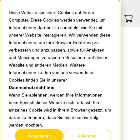
Springe zu Hauptinhalt
Springe zum Header
Springe zum Footer
0
0
Diese Website speichert Cookies auf Ihrem
Computer. Diese Cookies werden verwendet, um
Informationen darüber zu sammeln, wie Sie mit
unserer Website interagieren. Wir verwenden diese
Legrand Plexo 2-fach Unterputzrahmen anthrazit 069607L
Informationen, um Ihre Browser-Erfahrung zu
verbessern und anzupassen, sowie für Analysen
und Messungen zu unseren Besuchern auf dieser
zurück zur Übersicht
Website und anderen Medien. Weitere
Informationen zu den von uns verwendeten
Cookies finden Sie in unserer
Datenschutzrichtlinie
.
Wenn Sie ablehnen, werden Ihre Informationen
beim Besuch dieser Website nicht erfasst. Ein
einzelnes Cookie wird in Ihrem Browser gesetzt, um
daran zu erinnern, dass Sie nicht nachverfolgt
werden möchten.
Akzeptieren
Ablehnen