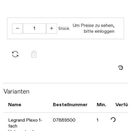
Daten werden geladen. Bitte warten...
Um Preise zu sehen,
Stück
bitte einloggen
Daten werden geladen. Bitte warten...
Varianten
Name
Bestellnummer
Min.
Verfüg
Legrand Plexo 1-
07889500
1
fach