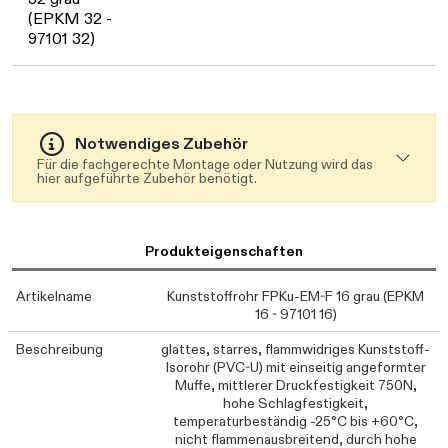
Daten werden geladen. Bitte warten...
(EPKM 32 -
97101 32)
Notwendiges Zubehör
Für die fachgerechte Montage oder Nutzung wird das
hier aufgeführte Zubehör benötigt.
Produkteigenschaften
Artikelname
Kunststoffrohr FPKu-EM-F 16 grau (EPKM
16 - 97101 16)
Beschreibung
glattes, starres, flammwidriges Kunststoff-
Isorohr (PVC-U) mit einseitig angeformter
Muffe, mittlerer Druckfestigkeit 750N,
hohe Schlagfestigkeit,
temperaturbeständig -25°C bis +60°C,
nicht flammenausbreitend, durch hohe