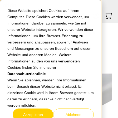
Springe zu Hauptinhalt
Springe zum Header
Springe zum Footer
0
0
Diese Website speichert Cookies auf Ihrem
Computer. Diese Cookies werden verwendet, um
Informationen darüber zu sammeln, wie Sie mit
unserer Website interagieren. Wir verwenden diese
Kunststoffrohr FPKu-EM-F 16 grau (EPKM 16 - 97101 16)
Informationen, um Ihre Browser-Erfahrung zu
verbessern und anzupassen, sowie für Analysen
und Messungen zu unseren Besuchern auf dieser
zurück zur Übersicht
Website und anderen Medien. Weitere
Informationen zu den von uns verwendeten
Cookies finden Sie in unserer
Datenschutzrichtlinie
.
Wenn Sie ablehnen, werden Ihre Informationen
beim Besuch dieser Website nicht erfasst. Ein
einzelnes Cookie wird in Ihrem Browser gesetzt, um
daran zu erinnern, dass Sie nicht nachverfolgt
werden möchten.
Akzeptieren
Ablehnen