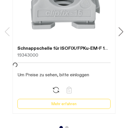
Daten werden geladen. Bitte warten...
Daten werd
Schnappschelle für ISOFIX/FPKu-EM-F 16 223 70 016 (für EL/EPKM16 - 98120 16)
E
19343000
1
Um Preise zu sehen, bitte einloggen
U
Mehr erfahren