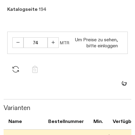
Katalogseite
194
Um Preise zu sehen,
MTR
bitte einloggen
Daten werden geladen. Bitte warten...
Varianten
Name
Bestellnummer
Min.
Verfügba