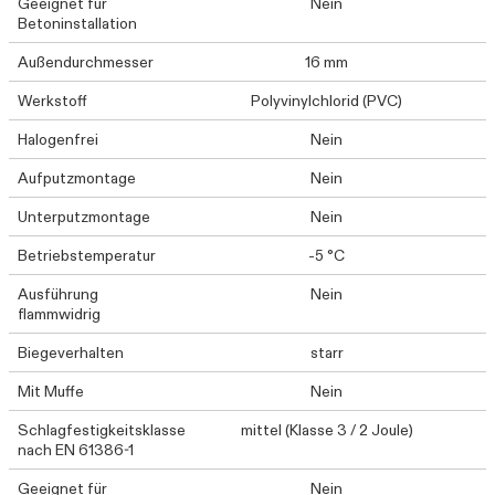
Geeignet für
Nein
Betoninstallation
Außendurchmesser
16 mm
Werkstoff
Polyvinylchlorid (PVC)
Halogenfrei
Nein
Aufputzmontage
Nein
Unterputzmontage
Nein
Betriebstemperatur
-5 °C
Ausführung
Nein
flammwidrig
Biegeverhalten
starr
Mit Muffe
Nein
Schlagfestigkeitsklasse
mittel (Klasse 3 / 2 Joule)
nach EN 61386-1
Geeignet für
Nein