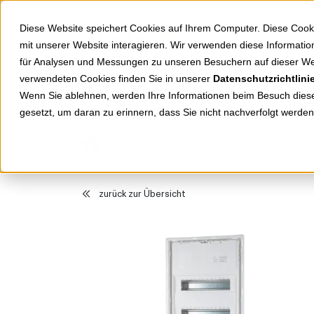
Springe zu Hauptinhalt
Springe zum Header
Springe zum Footer
Diese Website speichert Cookies auf Ihrem Computer. Diese Cook
mit unserer Website interagieren. Wir verwenden diese Informat
für Analysen und Messungen zu unseren Besuchern auf dieser We
verwendeten Cookies finden Sie in unserer
Datenschutzrichtlini
Shop
Markenwelten
Wenn Sie ablehnen, werden Ihre Informationen beim Besuch dieser
gesetzt, um daran zu erinnern, dass Sie nicht nachverfolgt werde
Produkte
Installation
Kl
zurück zur Übersicht