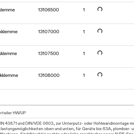
Daten werden geladen. Bitte warten...
Daten werden geladen. Bitte warten...
kklemme
13106500
1
Daten werden geladen. Bitte warten...
ckklemme
13107000
1
kklemme
13107500
1
ckklemme
13108000
1
erteiler HW/UP
IN 43871 und DIN/VDE 0603, zur Unterputz- oder Hohlwandmontage mi
lastungsmöglichkeiten oben und unten, für Geräte bis 63A, plombier- u