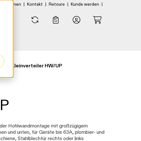
|
|
|
|
rtner:innen
Kontakt
Retoure
Kunde werden
0
0
Kleinverteiler HW/UP
UP
oder Hohlwandmontage mit großzügigem
n und unten, für Geräte bis 63A, plombier- und
chiene, Stahlblechtür rechts oder links