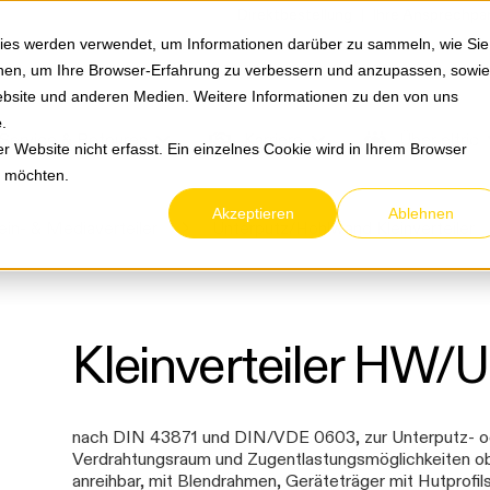
Springe zum Hauptmenu
Springe zur Suche
|
Direktbestellung
Ihre Ansprechpa
ies werden verwendet, um Informationen darüber zu sammeln, wie Sie
ionen, um Ihre Browser-Erfahrung zu verbessern und anzupassen, sowie
bsite und anderen Medien. Weitere Informationen zu den von uns
e
.
Service & Retouren
Karriere
Über eltric
 Website nicht erfasst. Ein einzelnes Cookie wird in Ihrem Browser
n möchten.
Akzeptieren
Ablehnen
ein- & Mediaverteiler
Unterputz/Hohlwand Kleinverteiler
Kleinverteiler HW/
nach DIN 43871 und DIN/VDE 0603, zur Unterputz- 
Verdrahtungsraum und Zugentlastungsmöglichkeiten obe
anreihbar, mit Blendrahmen, Geräteträger mit Hutprofils