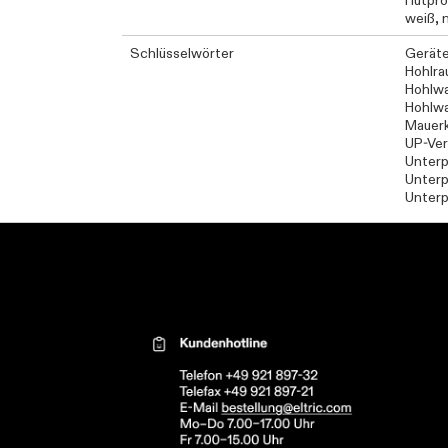
Hutpro
weiß, 
Schlüsselwörter
Geräte
Hohlra
Hohlwa
Hohlwa
Mauer
UP-Ver
Unterp
Unterp
Unterp
Kontaktinformationen el