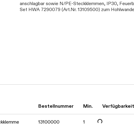
anschlagbar sowie N/PE-Steckklemmen, IP30, Feuerbe
Set HWA 7290079 (Art.Nr. 13109500) zum Hohlwande
Daten werden geladen. Bitte warten...
Daten werden geladen. Bitte warten...
Bestellnummer
Min.
Verfügbarkei
ckklemme
13100000
1