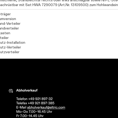
filschiene, Stahlblechtür rechts oder links anschlagbar sowie N/PE-S
nachrüstbar mit Set HWA 7290079 (Art.Nr. 13109500) zum Hohlwandei
träger
umversion
nd-Verteiler
ndverteiler
kasten
teiler
utz-Installation
utz-Verteiler
utzverteiler
tric