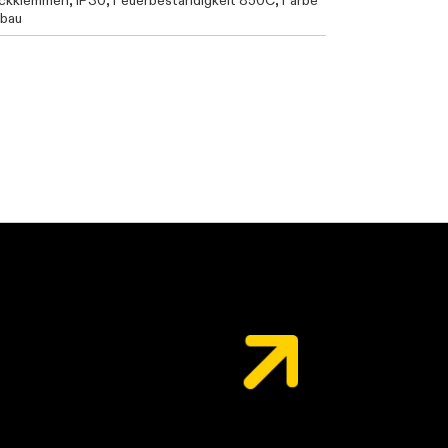
teckklemmen, IP30, Feuerbeständigkeit 850C, Farbe
nbau