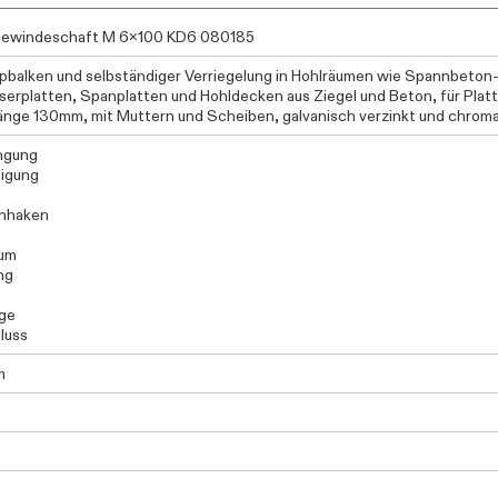
Gewindeschaft M 6x100 KD6 080185
ppbalken und selbständiger Verriegelung in Hohlräumen wie Spannbeton
serplatten, Spanplatten und Hohldecken aus Ziegel und Beton, für Pla
änge 130mm, mit Muttern und Scheiben, galvanisch verzinkt und chroma
ngung
igung
nhaken
aum
ng
ge
luss
m