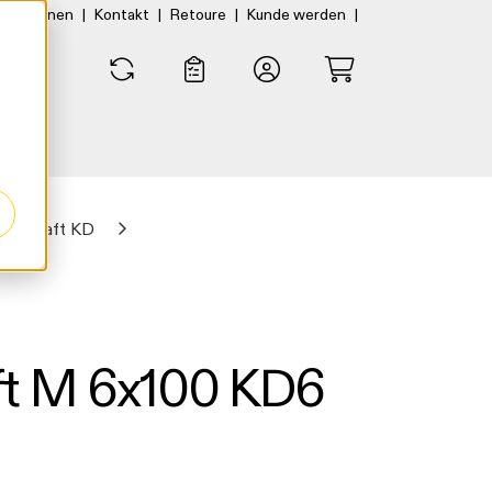
|
|
|
|
rtner:innen
Kontakt
Retoure
Kunde werden
0
0
ndschaft KD
ft M 6x100 KD6