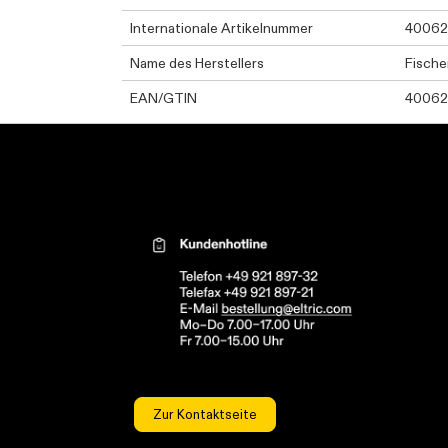
Internationale Artikelnummer
40062
Name des Herstellers
Fische
EAN/GTIN
40062
Kontaktinformationen el
Zur Kontaktseite