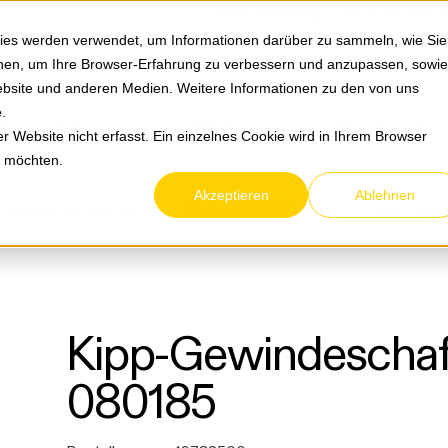
Springe zum Hauptmenu
Springe zur Suche
|
Direktbestellung
Ihre Ansprechpa
ies werden verwendet, um Informationen darüber zu sammeln, wie Sie
ionen, um Ihre Browser-Erfahrung zu verbessern und anzupassen, sowie
bsite und anderen Medien. Weitere Informationen zu den von uns
e
.
Service & Retouren
Karriere
Über eltric
 Website nicht erfasst. Ein einzelnes Cookie wird in Ihrem Browser
n möchten.
Akzeptieren
Ablehnen
festigungsmaterial
Deckenbefestigung
Kipp-Gewi
Kipp-Gewindescha
080185