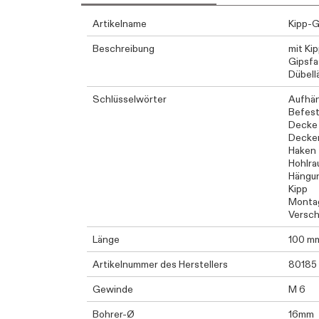
Artikelname
Kipp-
Beschreibung
mit Ki
Gipsfa
Dübell
Schlüsselwörter
Aufhä
Befest
Decke
Decke
Haken
Hohlr
Hängu
Kipp
Monta
Versch
Länge
100 m
Artikelnummer des Herstellers
80185
Gewinde
M 6
Bohrer-Ø
16mm