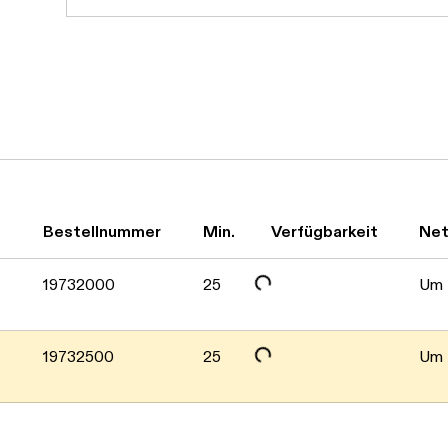
Daten werden geladen. Bitte warten...
Daten werden geladen. Bitte warten...
Bestellnummer
Min.
Verfügbarkeit
Net
19732000
25
Um P
19732500
25
Um P