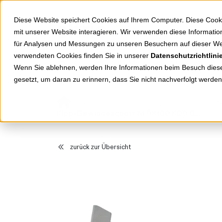
Springe zu Hauptinhalt
Springe zum Header
Springe zum Footer
Diese Website speichert Cookies auf Ihrem Computer. Diese Cook
mit unserer Website interagieren. Wir verwenden diese Informat
für Analysen und Messungen zu unseren Besuchern auf dieser We
verwendeten Cookies finden Sie in unserer
Datenschutzrichtlini
Shop
Markenwelten
Wenn Sie ablehnen, werden Ihre Informationen beim Besuch dieser
gesetzt, um daran zu erinnern, dass Sie nicht nachverfolgt werde
Produkte
Installation
Be
Kipp-Gewindeschaft M 6x100 KD6 080185
zurück zur Übersicht