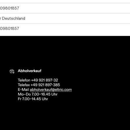
09801857
r Deutschland
09801857
tric