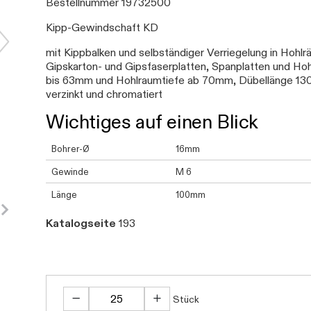
Bestellnummer 19732500
Kipp-Gewindschaft KD
mit Kippbalken und selbständiger Verriegelung in Hoh
Gipskarton- und Gipsfaserplatten, Spanplatten und Hoh
bis 63mm und Hohlraumtiefe ab 70mm, Dübellänge 130
verzinkt und chromatiert
Wichtiges auf einen Blick
Bohrer-Ø
16mm
Gewinde
M 6
Länge
100mm
Katalogseite
193
Stück