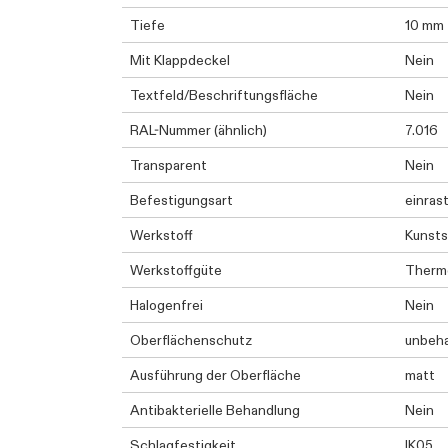
Tiefe
10 mm
Mit Klappdeckel
Nein
Textfeld/Beschriftungsfläche
Nein
RAL-Nummer (ähnlich)
7.016
Transparent
Nein
Befestigungsart
einras
Werkstoff
Kunsts
Werkstoffgüte
Therm
Halogenfrei
Nein
Oberflächenschutz
unbeh
Ausführung der Oberfläche
matt
Antibakterielle Behandlung
Nein
Schlagfestigkeit
IK05