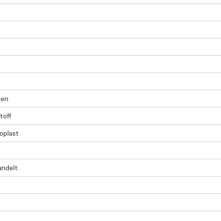
ten
toff
oplast
andelt