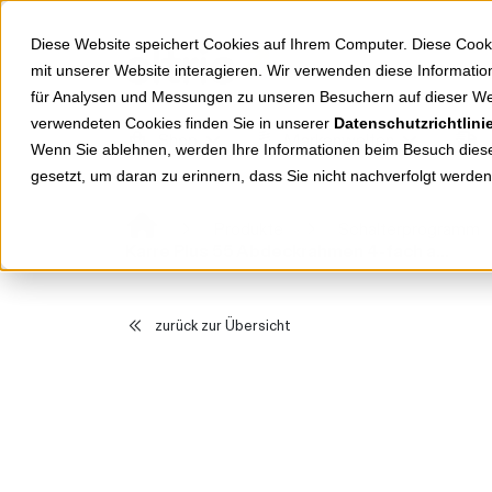
Springe zu Hauptinhalt
Springe zum Header
Springe zum Footer
Diese Website speichert Cookies auf Ihrem Computer. Diese Cook
mit unserer Website interagieren. Wir verwenden diese Informat
für Analysen und Messungen zu unseren Besuchern auf dieser We
verwendeten Cookies finden Sie in unserer
Datenschutzrichtlini
Shop
Markenwelten
Wenn Sie ablehnen, werden Ihre Informationen beim Besuch dieser
gesetzt, um daran zu erinnern, dass Sie nicht nachverfolgt werde
Produkte
Schalterprogramm
Karre Plus 55 Abdeckrahmen 4-fach anthrazit
zurück zur Übersicht