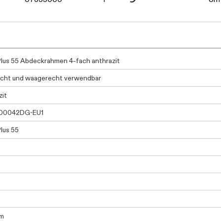
Daten werden geladen. Bitte warten...
Daten werden geladen. Bitte warten...
Plus 55 Abdeckrahmen 4-fach anthrazit
cht und waagerecht verwendbar
zit
00042DG-EU1
Plus 55
m