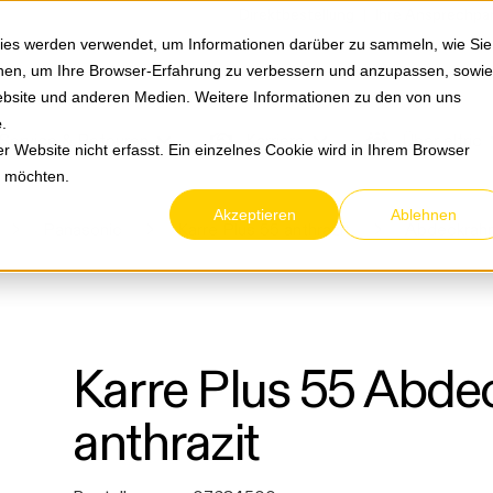
Springe zum Hauptmenu
Springe zur Suche
|
Direktbestellung
Ihre Ansprechpa
ies werden verwendet, um Informationen darüber zu sammeln, wie Sie
ionen, um Ihre Browser-Erfahrung zu verbessern und anzupassen, sowie
bsite und anderen Medien. Weitere Informationen zu den von uns
e
.
Service & Retouren
Karriere
Über eltric
 Website nicht erfasst. Ein einzelnes Cookie wird in Ihrem Browser
n möchten.
Akzeptieren
Ablehnen
Panasonic
Karre Plus 55 anthrazit
Abdeckrah
Karre Plus 55 Abd
anthrazit