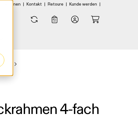
|
|
|
|
rtner:innen
Kontakt
Retoure
Kunde werden
0
0
men
eckrahmen 4-fach