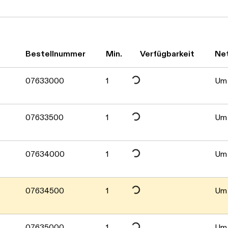
Bestellnummer
Min.
Verfügbarkeit
Ne
Daten werden geladen. Bitte warten...
07633000
1
Um 
Daten werden geladen. Bitte warten...
07633500
1
Um 
Daten werden geladen. Bitte warten...
07634000
1
Um 
07634500
1
Um 
07635000
1
Um 