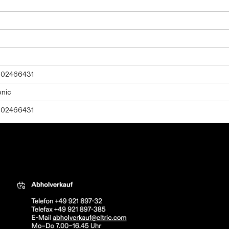
02466431
onic
02466431
tric