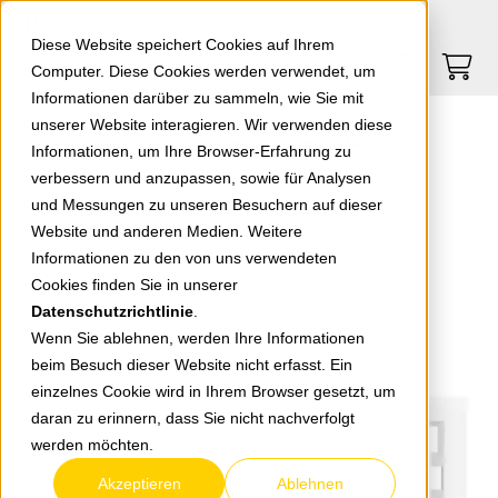
Springe zu Hauptinhalt
Springe zum Header
Springe zum Footer
0
0
Diese Website speichert Cookies auf Ihrem
Computer. Diese Cookies werden verwendet, um
Informationen darüber zu sammeln, wie Sie mit
unserer Website interagieren. Wir verwenden diese
Karre Plus 55 Abdeckrahmen 3-fach weiß WDTF00032WH-EU1
Informationen, um Ihre Browser-Erfahrung zu
verbessern und anzupassen, sowie für Analysen
und Messungen zu unseren Besuchern auf dieser
zurück zur Übersicht
Website und anderen Medien. Weitere
Informationen zu den von uns verwendeten
Cookies finden Sie in unserer
Datenschutzrichtlinie
.
Wenn Sie ablehnen, werden Ihre Informationen
beim Besuch dieser Website nicht erfasst. Ein
einzelnes Cookie wird in Ihrem Browser gesetzt, um
daran zu erinnern, dass Sie nicht nachverfolgt
werden möchten.
Akzeptieren
Ablehnen