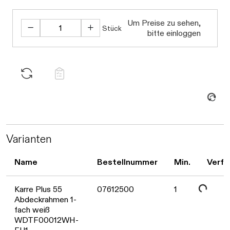
Um Preise zu sehen,
Stück
bitte einloggen
Daten werden geladen. Bitte warten...
Varianten
Daten werden geladen. Bitte warten...
Name
Bestellnummer
Min.
Verfü
Karre Plus 55
07612500
1
Abdeckrahmen 1-
fach weiß
WDTF00012WH-