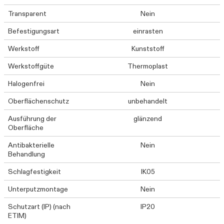
Transparent
Nein
Befestigungsart
einrasten
Werkstoff
Kunststoff
Werkstoffgüte
Thermoplast
Halogenfrei
Nein
Oberflächenschutz
unbehandelt
Ausführung der
glänzend
Oberfläche
Antibakterielle
Nein
Behandlung
Schlagfestigkeit
IK05
Unterputzmontage
Nein
Schutzart (IP) (nach
IP20
ETIM)