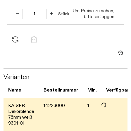
Daten werden geladen. Bitte warten...
Um Preise zu sehen,
Stück
bitte einloggen
Daten werden geladen. Bitte warten...
Varianten
Name
Bestellnummer
Min.
Verfügbark
Daten werden geladen. Bitte warten...
KAISER
14223000
1
Dekorblende
75mm weiß
9301-01