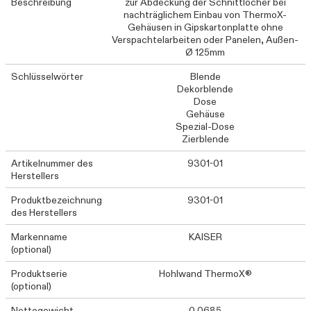
Beschreibung
zur Abdeckung der Schnittlöcher bei
nachträglichem Einbau von ThermoX-
Gehäusen in Gipskartonplatte ohne
Verspachtelarbeiten oder Panelen, Außen-
Ø 125mm
Schlüsselwörter
Blende
Dekorblende
Dose
Gehäuse
Spezial-Dose
Zierblende
Artikelnummer des
9301-01
Herstellers
Produktbezeichnung
9301-01
des Herstellers
Markenname
KAISER
(optional)
Produktserie
Hohlwand ThermoX®
(optional)
Nettogewicht
0.0685