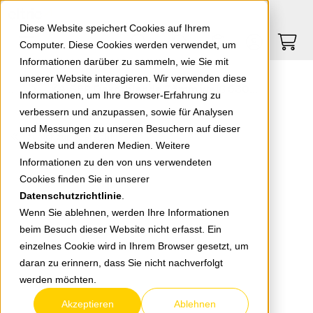
Springe zu Hauptinhalt
Springe zum Header
Springe zum Footer
0
0
Diese Website speichert Cookies auf Ihrem
Computer. Diese Cookies werden verwendet, um
Informationen darüber zu sammeln, wie Sie mit
unserer Website interagieren. Wir verwenden diese
KAISER Dekorblende 75mm weiß 9301-01
Informationen, um Ihre Browser-Erfahrung zu
verbessern und anzupassen, sowie für Analysen
und Messungen zu unseren Besuchern auf dieser
zurück zur Übersicht
Website und anderen Medien. Weitere
Informationen zu den von uns verwendeten
Cookies finden Sie in unserer
Datenschutzrichtlinie
.
Wenn Sie ablehnen, werden Ihre Informationen
beim Besuch dieser Website nicht erfasst. Ein
einzelnes Cookie wird in Ihrem Browser gesetzt, um
daran zu erinnern, dass Sie nicht nachverfolgt
werden möchten.
Akzeptieren
Ablehnen