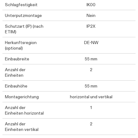
Schlagfestigkeit
IK00
Unterputzmontage
Nein
Schutzart (IP) (nach
IP2X
ETIM)
Herkunftsregion
DE-NW
(optional)
Einbaubreite
55 mm
Anzahl der
2
Einheiten
Einbauhöhe
55 mm
Montagerichtung
horizontal und vertikal
Anzahl der
1
Einheiten horizontal
Anzahl der
2
Einheiten vertikal