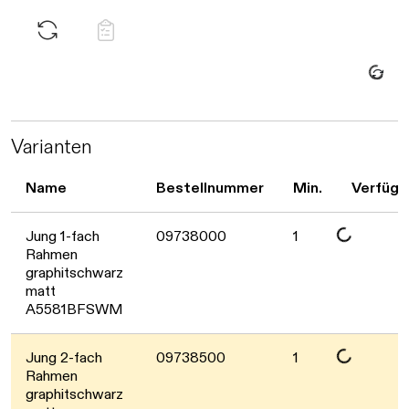
Daten werden geladen. Bitte warten...
Varianten
Name
Bestellnummer
Min.
Verfügb
Daten werden geladen. Bitte warten...
Jung 1-fach
09738000
1
Rahmen
graphitschwarz
matt
A5581BFSWM
Jung 2-fach
09738500
1
Rahmen
graphitschwarz