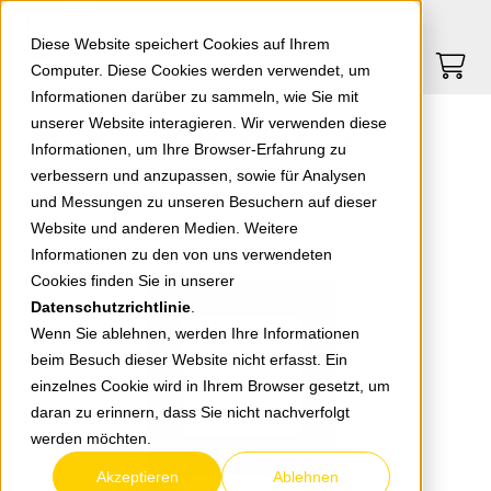
Springe zu Hauptinhalt
Springe zum Header
Springe zum Footer
0
0
Diese Website speichert Cookies auf Ihrem
Computer. Diese Cookies werden verwendet, um
Informationen darüber zu sammeln, wie Sie mit
unserer Website interagieren. Wir verwenden diese
Jung 2-fach Rahmen graphitschwarz matt A5582BFSWM
Informationen, um Ihre Browser-Erfahrung zu
verbessern und anzupassen, sowie für Analysen
und Messungen zu unseren Besuchern auf dieser
zurück zur Übersicht
Website und anderen Medien. Weitere
Informationen zu den von uns verwendeten
Cookies finden Sie in unserer
Datenschutzrichtlinie
.
Wenn Sie ablehnen, werden Ihre Informationen
beim Besuch dieser Website nicht erfasst. Ein
einzelnes Cookie wird in Ihrem Browser gesetzt, um
daran zu erinnern, dass Sie nicht nachverfolgt
werden möchten.
Akzeptieren
Ablehnen