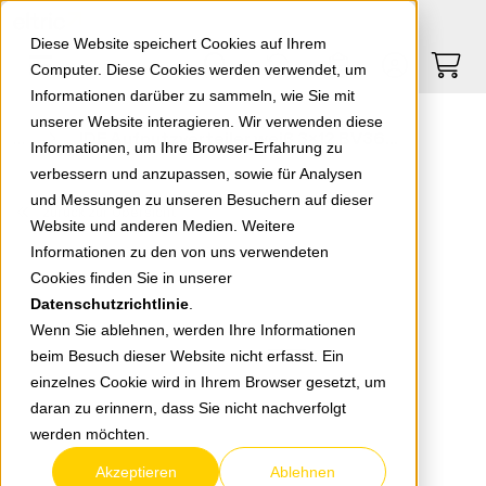
Springe zu Hauptinhalt
Springe zum Header
Springe zum Footer
0
0
Diese Website speichert Cookies auf Ihrem
Computer. Diese Cookies werden verwendet, um
Informationen darüber zu sammeln, wie Sie mit
unserer Website interagieren. Wir verwenden diese
IDE Aufputzverteiler weiß 3x12 BV36PO/EL
Informationen, um Ihre Browser-Erfahrung zu
verbessern und anzupassen, sowie für Analysen
und Messungen zu unseren Besuchern auf dieser
zurück zur Übersicht
Website und anderen Medien. Weitere
Informationen zu den von uns verwendeten
Cookies finden Sie in unserer
Datenschutzrichtlinie
.
Wenn Sie ablehnen, werden Ihre Informationen
beim Besuch dieser Website nicht erfasst. Ein
einzelnes Cookie wird in Ihrem Browser gesetzt, um
daran zu erinnern, dass Sie nicht nachverfolgt
werden möchten.
Akzeptieren
Ablehnen