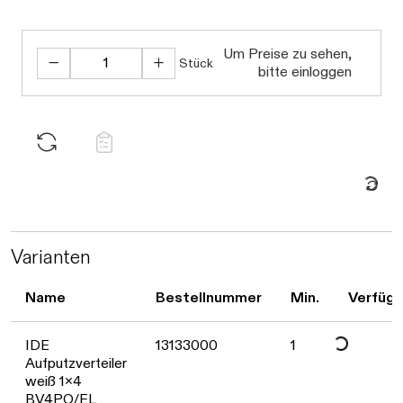
Daten werden geladen.
Um Preise zu sehen,
Stück
bitte einloggen
Daten werden geladen. Bitte warten...
Varianten
Name
Bestellnummer
Min.
Verfügb
Daten werden geladen. Bitte warten...
IDE
13133000
1
Aufputzverteiler
weiß 1x4
BV4PO/EL