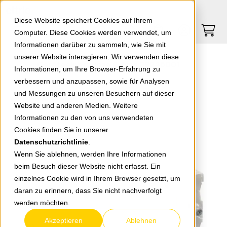
Springe zu Hauptinhalt
Springe zum Header
Springe zum Footer
0
0
Diese Website speichert Cookies auf Ihrem
Computer. Diese Cookies werden verwendet, um
Informationen darüber zu sammeln, wie Sie mit
unserer Website interagieren. Wir verwenden diese
Geräteeinbaudose 2-fach 38245001
Informationen, um Ihre Browser-Erfahrung zu
verbessern und anzupassen, sowie für Analysen
und Messungen zu unseren Besuchern auf dieser
zurück zur Übersicht
Website und anderen Medien. Weitere
Informationen zu den von uns verwendeten
Cookies finden Sie in unserer
Datenschutzrichtlinie
.
Wenn Sie ablehnen, werden Ihre Informationen
beim Besuch dieser Website nicht erfasst. Ein
einzelnes Cookie wird in Ihrem Browser gesetzt, um
daran zu erinnern, dass Sie nicht nachverfolgt
werden möchten.
Akzeptieren
Ablehnen