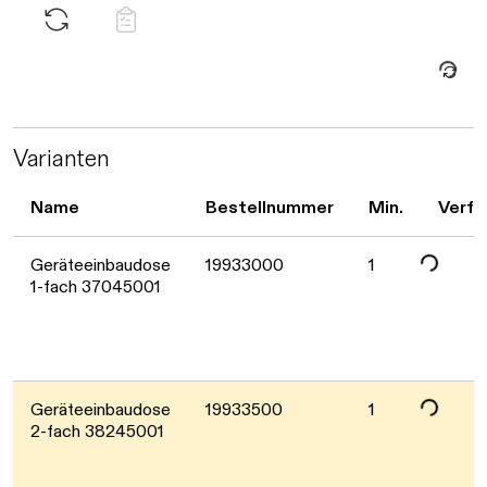
Daten werden geladen. Bitte warten...
Daten werden geladen. Bitte warten...
Varianten
Name
Bestellnummer
Min.
Verfü
Geräteeinbaudose
19933000
1
Daten werden geladen. Bitte warten...
1-fach 37045001
Geräteeinbaudose
19933500
1
2-fach 38245001