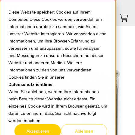
Springe zu Hauptinhalt
Springe zum Header
Springe zum Footer
0
0
Diese Website speichert Cookies auf Ihrem
Computer. Diese Cookies werden verwendet, um
Informationen darüber zu sammeln, wie Sie mit
unserer Website interagieren. Wir verwenden diese
GAK 1x2, T1+T2, 1MPP, 2 Str., MC4, 134052 je MPP 2 in 1 out, AP-Geh. IP65, 210x210x132mm
Informationen, um Ihre Browser-Erfahrung zu
verbessern und anzupassen, sowie für Analysen
und Messungen zu unseren Besuchern auf dieser
zurück zur Übersicht
Website und anderen Medien. Weitere
Informationen zu den von uns verwendeten
Cookies finden Sie in unserer
Datenschutzrichtlinie
.
Wenn Sie ablehnen, werden Ihre Informationen
beim Besuch dieser Website nicht erfasst. Ein
einzelnes Cookie wird in Ihrem Browser gesetzt, um
daran zu erinnern, dass Sie nicht nachverfolgt
werden möchten.
Akzeptieren
Ablehnen