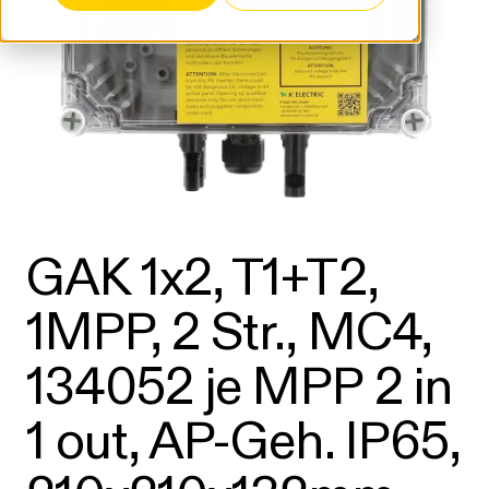
GAK 1x2, T1+T2,
1MPP, 2 Str., MC4,
134052 je MPP 2 in
1 out, AP-Geh. IP65,