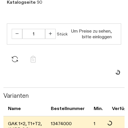
Katalogseite
90
Um Preise zu sehen,
Stück
bitte einloggen
Daten werd
Daten werden gel
Varianten
Name
Bestellnummer
Min.
Verfüg
GAK 1x2, T1+T2,
13474000
1