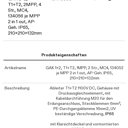
T1+T2, 2MPP, 4
Str., MC4,
134056 je MPP
2 in 1 out, AP-
Geh. IP65,
210x210x132mm
Produkteigenschaften
Artikelname
GAK 1x2, T1+T2, 1MPP, 2 Str., MC4, 134052
je MPP 2 in 1 out, AP-Geh. IP65,
210x210x132mm
Beschreibung
Ableiter T1+T2 1100V DC, Gehäuse mit
Druckausgleichselement, mit
Kabeldurchführung M20 für den
Erdungsanschluss, Steckklemmen 6mm²,
PE-Durchgangsklemme 16mm2, UV
beständige Verschraubung,
IP65
mit Klarsichtdeckel und vormontierten