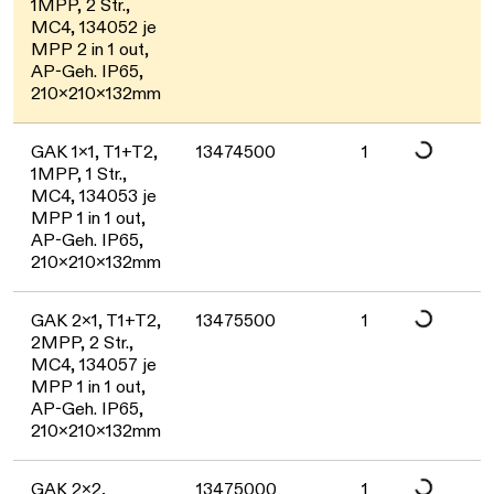
1MPP, 2 Str.,
Daten werden gel
MC4, 134052 je
MPP 2 in 1 out,
AP-Geh. IP65,
210x210x132mm
GAK 1x1, T1+T2,
13474500
1
1MPP, 1 Str.,
Daten werden gel
MC4, 134053 je
MPP 1 in 1 out,
AP-Geh. IP65,
210x210x132mm
GAK 2x1, T1+T2,
13475500
1
2MPP, 2 Str.,
Daten werden gel
MC4, 134057 je
MPP 1 in 1 out,
AP-Geh. IP65,
210x210x132mm
GAK 2x2,
13475000
1