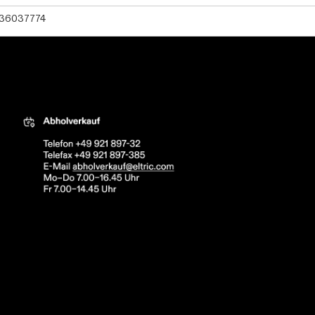
36037774
tric