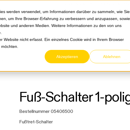
Springe zum Hauptmenu
Springe zur Suche
|
Direktbestellung
Ihre Ansprechpa
ies werden verwendet, um Informationen darüber zu sammeln, wie Sie
ionen, um Ihre Browser-Erfahrung zu verbessern und anzupassen, sowie
bsite und anderen Medien. Weitere Informationen zu den von uns
e
.
Service & Retouren
Karriere
Über eltric
 Website nicht erfasst. Ein einzelnes Cookie wird in Ihrem Browser
n möchten.
Akzeptieren
Ablehnen
Zwischen- & Kleinschalter
Fußtret-Schalter
Fu
Fuß-Schalter 1-pol
Bestellnummer 05406500
Fußtret-Schalter