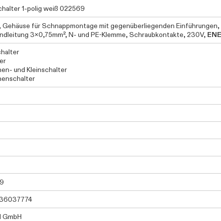
halter 1-polig weiß 022569
g, Gehäuse für Schnappmontage mit gegenüberliegenden Einführungen, 
ndleitung 3x0,75mm², N- und PE-Klemme, Schraubkontakte, 230V,
EN
chalter
er
en- und Kleinschalter
enschalter
9
36037774
I GmbH