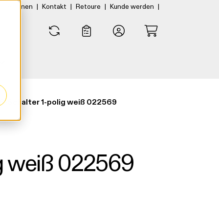
|
|
|
|
rtner:innen
Kontakt
Retoure
Kunde werden
0
0
ß-Schalter 1-polig weiß 022569
ig weiß 022569