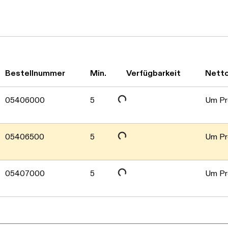
Daten werden geladen. Bitte warten...
Daten werden geladen. Bitte warten...
Bestellnummer
Min.
Verfügbarkeit
Nett
Daten werden geladen. Bitte warten...
05406000
5
Um Pre
05406500
5
Um Pre
05407000
5
Um Pre