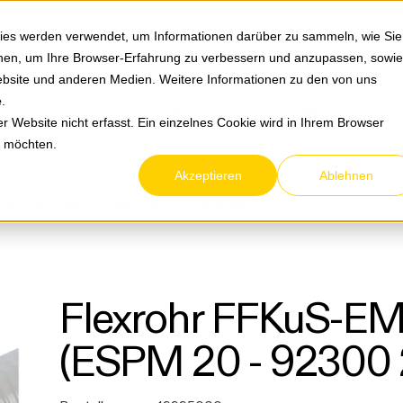
Springe zum Hauptmenu
Springe zur Suche
|
Direktbestellung
Ihre Ansprechpa
ies werden verwendet, um Informationen darüber zu sammeln, wie Sie
ionen, um Ihre Browser-Erfahrung zu verbessern und anzupassen, sowie
bsite und anderen Medien. Weitere Informationen zu den von uns
e
.
Service & Retouren
Karriere
Über eltric
 Website nicht erfasst. Ein einzelnes Cookie wird in Ihrem Browser
n möchten.
Akzeptieren
Ablehnen
festigungsmaterial
Kabelkanäle & Kunststoffrohre
Flexrohr FFKuS-EM-F 20 grau (ESPM 20 - 92300 20)
Flexrohr FFKuS-EM
(ESPM 20 - 92300 