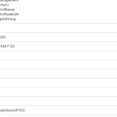
management
chutz
toffkanal
toffwellrohr
gsführung
020
-EM-F 20
nylchlorid (PVC)