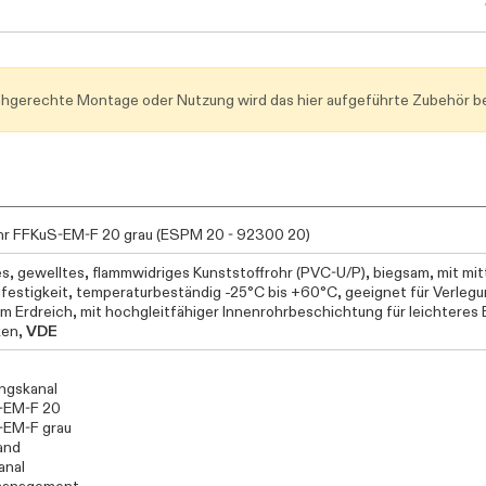
Daten werden geladen. Bitte warten...
achgerechte Montage oder Nutzung wird das hier aufgeführte Zubehör be
hr FFKuS-EM-F 20 grau (ESPM 20 - 92300 20)
les, gewelltes, flammwidriges Kunststoffrohr (PVC-U/P), biegsam, mit mit
festigkeit, temperaturbeständig -25°C bis +60°C, geeignet für Verlegu
im Erdreich, mit hochgleitfähiger Innenrohrbeschichtung für leichteres 
ken,
VDE
ngskanal
-EM-F 20
-EM-F grau
and
anal