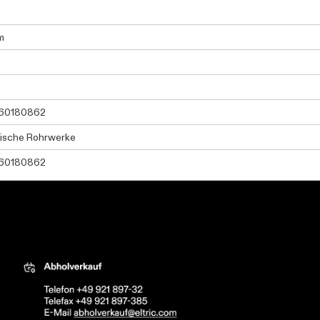
m
60180862
ische Rohrwerke
60180862
tric