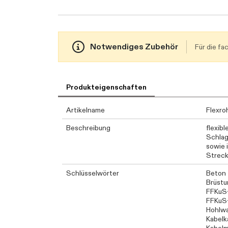
Notwendiges Zubehör
Für die f
Produkteigenschaften
Artikelname
Flexro
Beschreibung
flexib
Schlag
sowie 
Strec
Schlüsselwörter
Beton
Brüstu
FFKuS
FFKuS
Hohlw
Kabelk