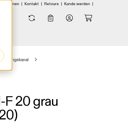
|
|
|
|
rtner:innen
Kontakt
Retoure
Kunde werden
0
0
Brüstungskanal
-F 20 grau
20)