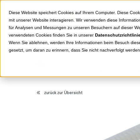
Springe zu Hauptinhalt
Springe zum Header
Springe zum Footer
Diese Website speichert Cookies auf Ihrem Computer. Diese Cook
mit unserer Website interagieren. Wir verwenden diese Informat
für Analysen und Messungen zu unseren Besuchern auf dieser We
verwendeten Cookies finden Sie in unserer
Datenschutzrichtlini
Shop
Markenwelten
Wenn Sie ablehnen, werden Ihre Informationen beim Besuch dieser
gesetzt, um daran zu erinnern, dass Sie nicht nachverfolgt werde
Produkte
Installation
Be
Kunststoffrohr FFKuS-EM-F Highspeed
zurück zur Übersicht