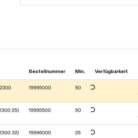
Bestellnummer
Min.
Verfügbarkeit
Daten werden geladen. Bitte warten...
92300
19995000
50
Daten werden geladen. Bitte warten...
2300 25)
19995500
50
2300 32)
19996000
25