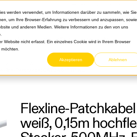
Springe zum Hauptmenu
Springe zur Suche
|
Direktbestellung
Ihre Ansprechpa
ies werden verwendet, um Informationen darüber zu sammeln, wie Sie
ionen, um Ihre Browser-Erfahrung zu verbessern und anzupassen, sowie
bsite und anderen Medien. Weitere Informationen zu den von uns
e
.
Service & Retouren
Karriere
Über eltric
 Website nicht erfasst. Ein einzelnes Cookie wird in Ihrem Browser
n möchten.
Akzeptieren
Ablehnen
 / Video- und Audio-Technik
Telefontechnik
Stecke
Flexline-Patchkabel CAT6A S/FTP, weiß, 0,15m hochflexibel, kurze Stecker, 500MHz, FL31-28316
Flexline-Patchkabe
weiß, 0,15m hochflex