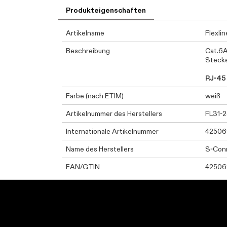
Produkteigenschaften
Artikelname
Flexli
Beschreibung
Cat.6A
Stecke
RJ-45
Farbe (nach ETIM)
weiß
Artikelnummer des Herstellers
FL31-
Internationale Artikelnummer
42506
Name des Herstellers
S-Con
EAN/GTIN
42506
Kontaktinformationen el