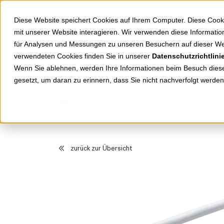
Springe zu Hauptinhalt
Springe zum Header
Springe zum Footer
Diese Website speichert Cookies auf Ihrem Computer. Diese Cook
mit unserer Website interagieren. Wir verwenden diese Informat
für Analysen und Messungen zu unseren Besuchern auf dieser We
verwendeten Cookies finden Sie in unserer
Datenschutzrichtlini
Shop
Markenwelten
Wenn Sie ablehnen, werden Ihre Informationen beim Besuch dieser
gesetzt, um daran zu erinnern, dass Sie nicht nachverfolgt werde
Produkte
Komm.- / Netzwerk-
Flexline¬Æ-Patchkabel CAT.6A S/FTP
zurück zur Übersicht