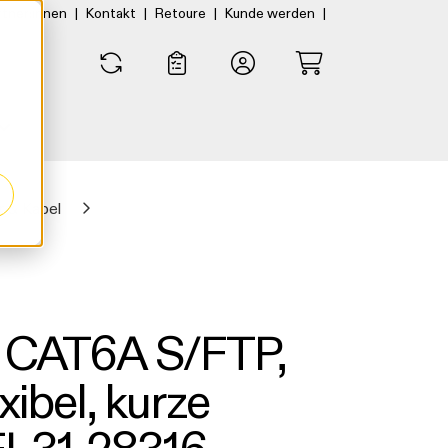
|
|
|
|
rtner:innen
Kontakt
Retoure
Kunde werden
0
0
r & Kabel
l CAT6A S/FTP,
ibel, kurze