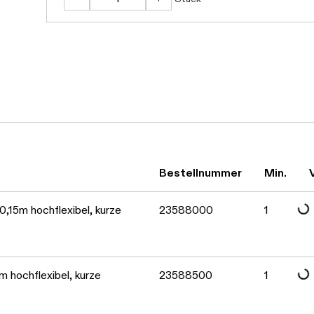
Daten werden geladen. Bitte warten...
Daten werden geladen. Bitte warten...
Bestellnummer
Min.
Daten werden geladen. Bitte warten...
,15m hochflexibel, kurze
23588000
1
 hochflexibel, kurze
23588500
1