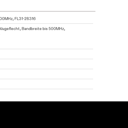
 500MHz, FL31-28316
Alugeflecht, Bandbreite bis 500MHz,
m