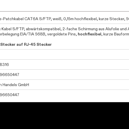
ne-Patchkabel CAT6A S/FTP, weiß, 0,15m hochflexibel, kurze Stecker,
-Kabel S/FTP, abwärtskompatibel, 2-fache Schirmung aus Alufolie und 
rbelegung EIA/TIA 568B, vergoldete Pins,
hochflexibel
, kurze Baufor
 Stecker auf RJ-45 Stecker
28316
96650447
n Handels GmbH
96650447
tric