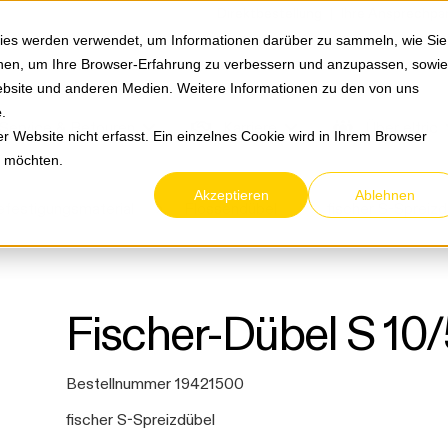
Springe zum Hauptmenu
Springe zur Suche
|
Direktbestellung
Ihre Ansprechpa
ies werden verwendet, um Informationen darüber zu sammeln, wie Sie
ionen, um Ihre Browser-Erfahrung zu verbessern und anzupassen, sowie
bsite und anderen Medien. Weitere Informationen zu den von uns
e
.
Service & Retouren
Karriere
Über eltric
 Website nicht erfasst. Ein einzelnes Cookie wird in Ihrem Browser
n möchten.
Akzeptieren
Ablehnen
festigungsmaterial
Flossendübel
fischer S-Spreizd
Fischer-Dübel S 10
Bestellnummer 19421500
fischer S-Spreizdübel