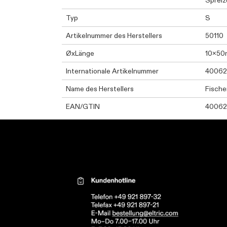
Spreiz
Typ
S
Artikelnummer des Herstellers
50110
ØxLänge
10x5
Internationale Artikelnummer
40062
Name des Herstellers
Fische
EAN/GTIN
40062
Kontaktinformationen el