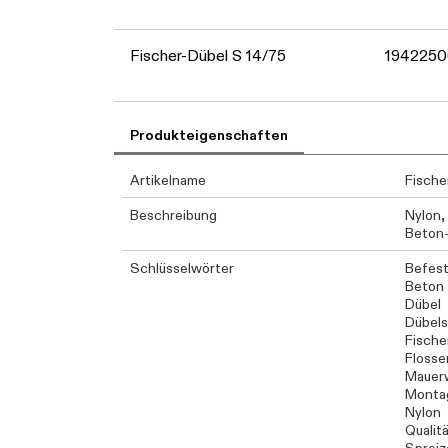
Fischer-Dübel S 14/75
1942250
Produkteigenschaften
Artikelname
Fische
Beschreibung
Nylon,
Beton-
Schlüsselwörter
Befest
Beton
Dübel
Dübel
Fische
Flosse
Mauer
Monta
Nylon
Qualit