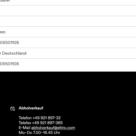
dübel
0mm
09501108
r Deutschland
09501108
tric