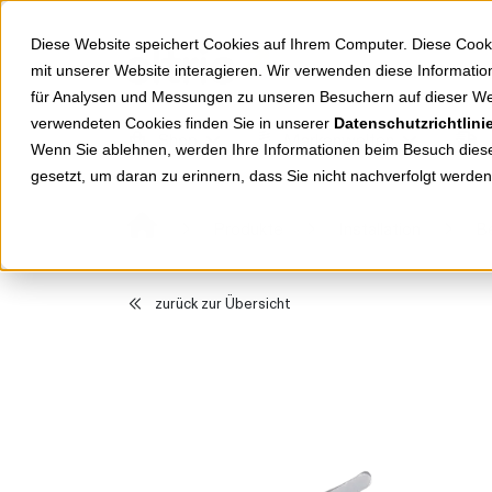
Springe zu Hauptinhalt
Springe zum Header
Springe zum Footer
Diese Website speichert Cookies auf Ihrem Computer. Diese Cook
mit unserer Website interagieren. Wir verwenden diese Informat
für Analysen und Messungen zu unseren Besuchern auf dieser We
verwendeten Cookies finden Sie in unserer
Datenschutzrichtlini
Shop
Markenwelten
Wenn Sie ablehnen, werden Ihre Informationen beim Besuch dieser
gesetzt, um daran zu erinnern, dass Sie nicht nachverfolgt werde
Produkte
Installation
Be
zurück zur Übersicht