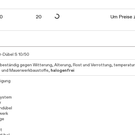
Daten werden geladen. Bitte warten...
Daten werden geladen. Bitte warten...
Daten werden geladen. Bitte warten...
0
20
Um Preise z
r-Dübel S 10/50
 beständig gegen Witterung, Alterung, Rost und Verrottung, temperatur
 und Mauerwerkbaustoffe,
halogenfrei
igung
system
r
ndübel
werk
ge
ät