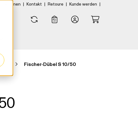
|
|
|
|
rtner:innen
Kontakt
Retoure
Kunde werden
0
0
übel
Fischer-Dübel S 10/50
/50