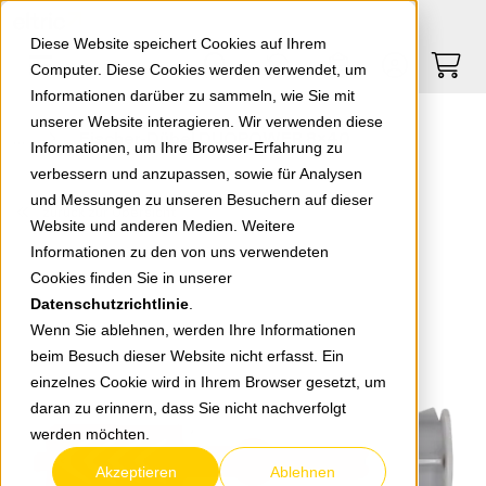
Springe zu Hauptinhalt
Springe zum Header
Springe zum Footer
0
0
Diese Website speichert Cookies auf Ihrem
Computer. Diese Cookies werden verwendet, um
Informationen darüber zu sammeln, wie Sie mit
unserer Website interagieren. Wir verwenden diese
Fischer-Dübel DUOPOWER 8x40
Informationen, um Ihre Browser-Erfahrung zu
verbessern und anzupassen, sowie für Analysen
und Messungen zu unseren Besuchern auf dieser
zurück zur Übersicht
Website und anderen Medien. Weitere
Informationen zu den von uns verwendeten
Cookies finden Sie in unserer
Datenschutzrichtlinie
.
Wenn Sie ablehnen, werden Ihre Informationen
beim Besuch dieser Website nicht erfasst. Ein
einzelnes Cookie wird in Ihrem Browser gesetzt, um
daran zu erinnern, dass Sie nicht nachverfolgt
werden möchten.
Akzeptieren
Ablehnen