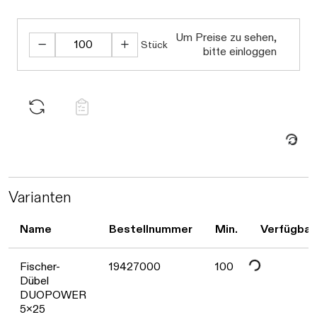
Daten werden 
Um Preise zu sehen,
Stück
bitte einloggen
Daten werden geladen. Bitte 
Varianten
Name
Bestellnummer
Min.
Verfügbar
Daten werden geladen. Bitte 
Fischer-
19427000
100
Dübel
DUOPOWER
5x25