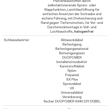
Plattenbaustoffen durch
selbstaktivierende Spreiz- oder
Klappfunktion, Leichtlauföffnung für
einfaches Ansetzen der Schraube und
sichere Führung, mit Drehsicherung und
Rand gegen Tieferrutschen, für Vor- und
Durchsteckmontage in Voll- und
Lochbaustoffe,
halogenfrei
Schlüsselwörter
Allzweckdübel
Befestigung
Befestigungsmaterial
Befestigungsset
DUOPOWER
Installationszubehör
Kunststoffdübel
Nylon
Polyamid
SX Plus
Spreizdübel
UX
Universaldübel
Verankerung
fischer DUOPOWER 8X40 DIY DÜBEL