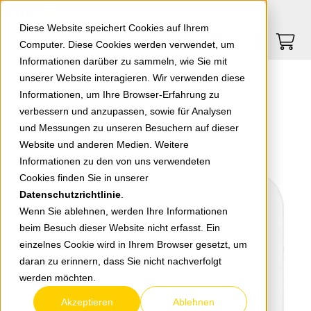
Springe zu Hauptinhalt
Springe zum Header
Springe zum Footer
0
0
Diese Website speichert Cookies auf Ihrem
Computer. Diese Cookies werden verwendet, um
Informationen darüber zu sammeln, wie Sie mit
unserer Website interagieren. Wir verwenden diese
Ersatzdeckel 80x80mm 305708
Informationen, um Ihre Browser-Erfahrung zu
verbessern und anzupassen, sowie für Analysen
und Messungen zu unseren Besuchern auf dieser
zurück zur Übersicht
Website und anderen Medien. Weitere
Informationen zu den von uns verwendeten
Cookies finden Sie in unserer
Datenschutzrichtlinie
.
Wenn Sie ablehnen, werden Ihre Informationen
beim Besuch dieser Website nicht erfasst. Ein
einzelnes Cookie wird in Ihrem Browser gesetzt, um
daran zu erinnern, dass Sie nicht nachverfolgt
werden möchten.
Akzeptieren
Ablehnen