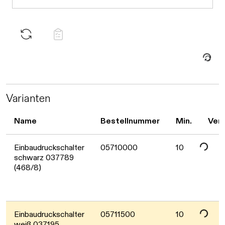
Daten werden geladen. Bitte warten...
Daten werden geladen. Bitte warten...
Varianten
Name
Bestellnummer
Min.
Verf
Daten werden geladen. Bitte warten...
Einbaudruckschalter
05710000
10
schwarz 037789
(468/8)
Einbaudruckschalter
05711500
10
weiß 037195