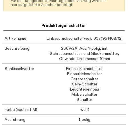
Für die fachgerechte Montage oder Nutzung wird das
hier aufgeführte Zubehör benötigt.
Produkteigenschaften
Artikelname
Einbaudruckschalter weiß 037195 (468/12)
Beschreibung
230V/2A, Aus, 1-polig, mit
Schraubanschluss und Glockenmutter,
Gewindedurchmesser 10mm
Schlüsselwörter
Einbau-Kleinschalter
Einbaukleinschalter
Geräteschalter
Klein-Schalter
Leuchteneinbau
Möbelschalter
Schalter
Farbe (nach ETIM)
weiß
Ausführung
1-polig