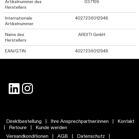
Artikelnummer des
037195
Herstellers
Internationale
4027236012948
Artikelnummer
Name des
ARDITI GmbH
Herstellers
EAN/GTIN
4027236012948
Direktbestellung
|
Ihre Ansprechpartner:innen
|
Kontakt
|
Retoure
|
Kunde werden
Versandkonditionen
|
AGB
|
Datenschutz
|