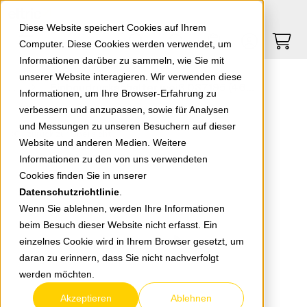
Springe zu Hauptinhalt
Springe zum Header
Springe zum Footer
0
0
Diese Website speichert Cookies auf Ihrem
Computer. Diese Cookies werden verwendet, um
Informationen darüber zu sammeln, wie Sie mit
unserer Website interagieren. Wir verwenden diese
Einbaudruckschalter weiß 037195 (468/12)
Informationen, um Ihre Browser-Erfahrung zu
verbessern und anzupassen, sowie für Analysen
und Messungen zu unseren Besuchern auf dieser
zurück zur Übersicht
Website und anderen Medien. Weitere
Informationen zu den von uns verwendeten
Cookies finden Sie in unserer
Datenschutzrichtlinie
.
Wenn Sie ablehnen, werden Ihre Informationen
beim Besuch dieser Website nicht erfasst. Ein
einzelnes Cookie wird in Ihrem Browser gesetzt, um
daran zu erinnern, dass Sie nicht nachverfolgt
werden möchten.
Akzeptieren
Ablehnen