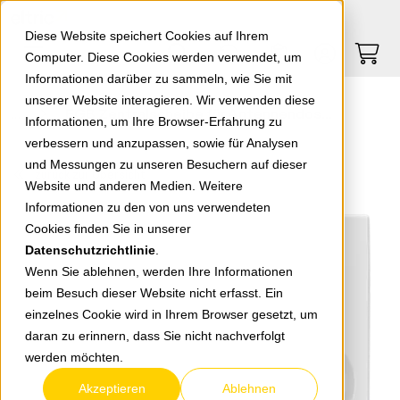
Springe zu Hauptinhalt
Springe zum Header
Springe zum Footer
0
0
Diese Website speichert Cookies auf Ihrem
Computer. Diese Cookies werden verwendet, um
Informationen darüber zu sammeln, wie Sie mit
unserer Website interagieren. Wir verwenden diese
EGB Zentralscheibe für Antennendose 3-Loch reinw. 92542141
Informationen, um Ihre Browser-Erfahrung zu
verbessern und anzupassen, sowie für Analysen
und Messungen zu unseren Besuchern auf dieser
zurück zur Übersicht
Website und anderen Medien. Weitere
Informationen zu den von uns verwendeten
Cookies finden Sie in unserer
Datenschutzrichtlinie
.
Wenn Sie ablehnen, werden Ihre Informationen
beim Besuch dieser Website nicht erfasst. Ein
einzelnes Cookie wird in Ihrem Browser gesetzt, um
daran zu erinnern, dass Sie nicht nachverfolgt
werden möchten.
Akzeptieren
Ablehnen