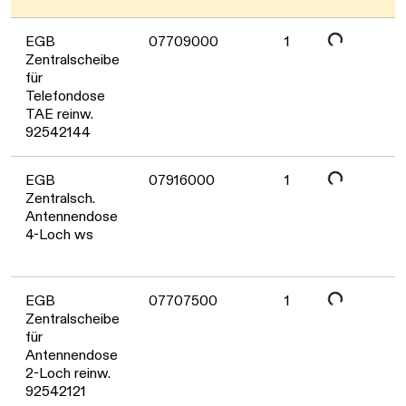
Daten werden geladen. Bitte warten...
EGB
07709000
1
Zentralscheibe
für
Telefondose
TAE reinw.
92542144
Daten werden geladen. Bitte warten...
EGB
07916000
1
Zentralsch.
Antennendose
4-Loch ws
Daten werden geladen. Bitte warten...
EGB
07707500
1
Zentralscheibe
für
Antennendose
2-Loch reinw.
92542121