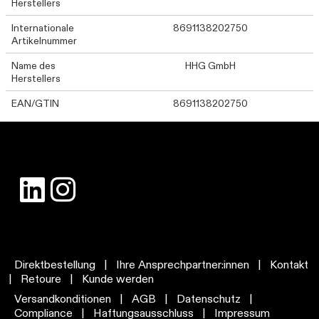
Herstellers
Internationale
8691138202750
Artikelnummer
Name des
HHG GmbH
Herstellers
EAN/GTIN
8691138202750
Direktbestellung
|
Ihre Ansprechpartner:innen
|
Kontakt
|
Retoure
|
Kunde werden
Versandkonditionen
|
AGB
|
Datenschutz
|
Compliance
|
Haftungsausschluss
|
Impressum