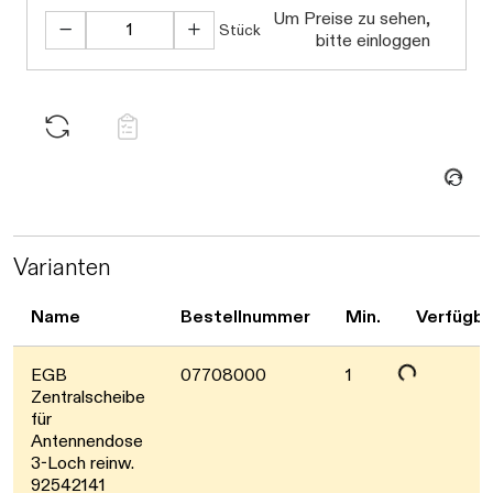
Um Preise zu sehen,
Stück
bitte einloggen
Daten werden geladen. Bitte warten...
Varianten
Name
Bestellnummer
Min.
Verfügba
Daten werden geladen. Bitte warten...
EGB
07708000
1
Zentralscheibe
für
Antennendose
3-Loch reinw.
92542141