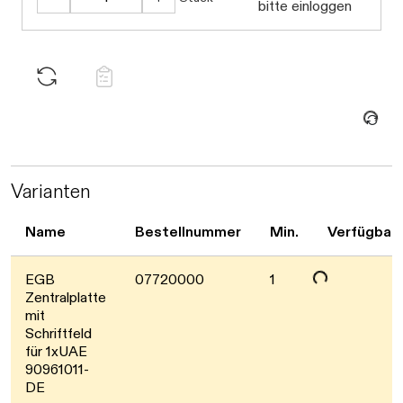
bitte einloggen
Daten werden geladen. Bitte warten...
Varianten
Name
Bestellnummer
Min.
Verfügbark
Daten werden geladen. Bitte warten...
EGB
07720000
1
Zentralplatte
mit
Schriftfeld
für 1xUAE
90961011-
DE