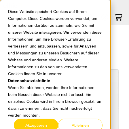
Springe zu Hauptinhalt
Springe zum Header
Springe zum Footer
0
0
Diese Website speichert Cookies auf Ihrem
Computer. Diese Cookies werden verwendet, um
Informationen darüber zu sammeln, wie Sie mit
unserer Website interagieren. Wir verwenden diese
EGB Zentralplatte mit Schriftfeld für 1xUAE 90961011-DE
Informationen, um Ihre Browser-Erfahrung zu
verbessern und anzupassen, sowie für Analysen
und Messungen zu unseren Besuchern auf dieser
zurück zur Übersicht
Website und anderen Medien. Weitere
Informationen zu den von uns verwendeten
Cookies finden Sie in unserer
Datenschutzrichtlinie
.
Wenn Sie ablehnen, werden Ihre Informationen
beim Besuch dieser Website nicht erfasst. Ein
einzelnes Cookie wird in Ihrem Browser gesetzt, um
daran zu erinnern, dass Sie nicht nachverfolgt
werden möchten.
Akzeptieren
Ablehnen