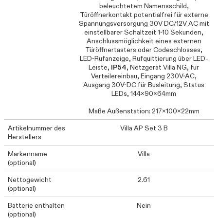
beleuchtetem Namensschild,
Türöffnerkontakt potentialfrei für externe
Spannungsversorgung 30V DC/12V AC mit
einstellbarer Schaltzeit 1-10 Sekunden,
Anschlussmöglichkeit eines externen
Türöffnertasters oder Codeschlosses,
LED-Rufanzeige, Rufquittierung über LED-
Leiste,
IP54
, Netzgerät Villa NG, für
Verteilereinbau, Eingang 230V-AC,
Ausgang 30V-DC für Busleitung, Status
LEDs, 144x90x64mm
Maße Außenstation: 217x100x22mm
Artikelnummer des
Villa AP Set 3 B
Herstellers
Markenname
Villa
(optional)
Nettogewicht
2.61
(optional)
Batterie enthalten
Nein
(optional)