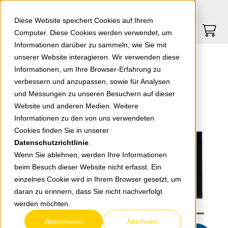
Springe zu Hauptinhalt
Springe zum Header
Springe zum Footer
0
0
Diese Website speichert Cookies auf Ihrem
Computer. Diese Cookies werden verwendet, um
Informationen darüber zu sammeln, wie Sie mit
unserer Website interagieren. Wir verwenden diese
EGB Villa 3 Familien AP Set Basic
Informationen, um Ihre Browser-Erfahrung zu
verbessern und anzupassen, sowie für Analysen
und Messungen zu unseren Besuchern auf dieser
zurück zur Übersicht
Website und anderen Medien. Weitere
Informationen zu den von uns verwendeten
Cookies finden Sie in unserer
Datenschutzrichtlinie
.
Wenn Sie ablehnen, werden Ihre Informationen
beim Besuch dieser Website nicht erfasst. Ein
einzelnes Cookie wird in Ihrem Browser gesetzt, um
daran zu erinnern, dass Sie nicht nachverfolgt
werden möchten.
Akzeptieren
Ablehnen