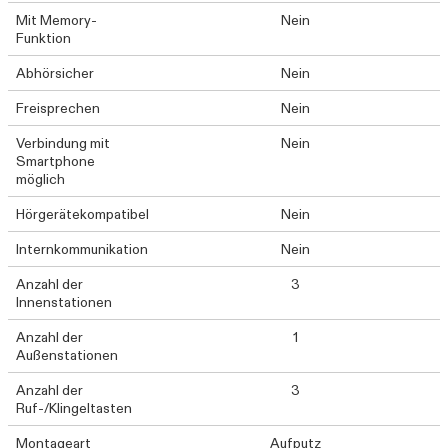
Mit Memory-
Nein
Funktion
Abhörsicher
Nein
Freisprechen
Nein
Verbindung mit
Nein
Smartphone
möglich
Hörgerätekompatibel
Nein
Internkommunikation
Nein
Anzahl der
3
Innenstationen
Anzahl der
1
Außenstationen
Anzahl der
3
Ruf-/Klingeltasten
Montageart
Aufputz