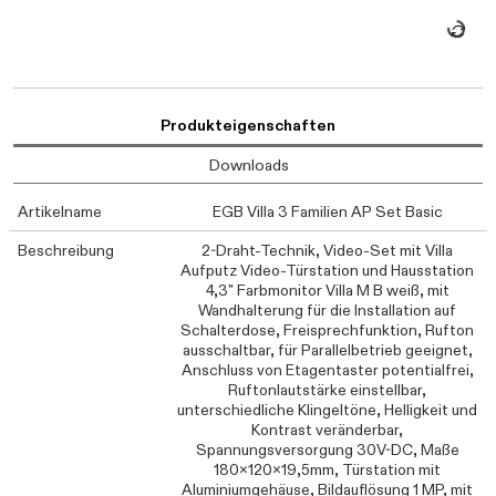
Daten we
Produkteigenschaften
Downloads
Artikelname
EGB Villa 3 Familien AP Set Basic
Beschreibung
2-Draht-Technik, Video-Set mit Villa
Aufputz Video-Türstation und Hausstation
4,3" Farbmonitor Villa M B weiß, mit
Wandhalterung für die Installation auf
Schalterdose, Freisprechfunktion, Rufton
ausschaltbar, für Parallelbetrieb geeignet,
Anschluss von Etagentaster potentialfrei,
Ruftonlautstärke einstellbar,
unterschiedliche Klingeltöne, Helligkeit und
Kontrast veränderbar,
Spannungsversorgung 30V-DC, Maße
180x120x19,5mm, Türstation mit
Aluminiumgehäuse, Bildauflösung 1 MP, mit