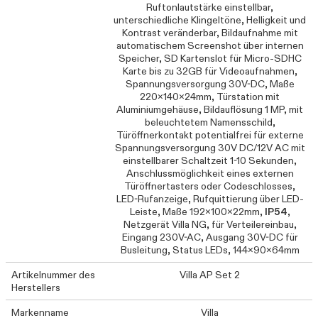
Ruftonlautstärke einstellbar,
unterschiedliche Klingeltöne, Helligkeit und
Kontrast veränderbar, Bildaufnahme mit
automatischem Screenshot über internen
Speicher, SD Kartenslot für Micro-SDHC
Karte bis zu 32GB für Videoaufnahmen,
Spannungsversorgung 30V-DC, Maße
220x140x24mm, Türstation mit
Aluminiumgehäuse, Bildauflösung 1 MP, mit
beleuchtetem Namensschild,
Türöffnerkontakt potentialfrei für externe
Spannungsversorgung 30V DC/12V AC mit
einstellbarer Schaltzeit 1-10 Sekunden,
Anschlussmöglichkeit eines externen
Türöffnertasters oder Codeschlosses,
LED-Rufanzeige, Rufquittierung über LED-
Leiste, Maße 192x100x22mm,
IP54
,
Netzgerät Villa NG, für Verteilereinbau,
Eingang 230V-AC, Ausgang 30V-DC für
Busleitung, Status LEDs, 144x90x64mm
Artikelnummer des
Villa AP Set 2
Herstellers
Markenname
Villa