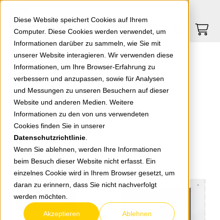
Springe zu Hauptinhalt
Springe zum Header
Springe zum Footer
0
0
Diese Website speichert Cookies auf Ihrem
Computer. Diese Cookies werden verwendet, um
Informationen darüber zu sammeln, wie Sie mit
unserer Website interagieren. Wir verwenden diese
EGB Villa 2 Familien AP Set
Informationen, um Ihre Browser-Erfahrung zu
verbessern und anzupassen, sowie für Analysen
und Messungen zu unseren Besuchern auf dieser
zurück zur Übersicht
Website und anderen Medien. Weitere
Informationen zu den von uns verwendeten
Cookies finden Sie in unserer
Datenschutzrichtlinie
.
Wenn Sie ablehnen, werden Ihre Informationen
beim Besuch dieser Website nicht erfasst. Ein
einzelnes Cookie wird in Ihrem Browser gesetzt, um
daran zu erinnern, dass Sie nicht nachverfolgt
werden möchten.
Akzeptieren
Ablehnen