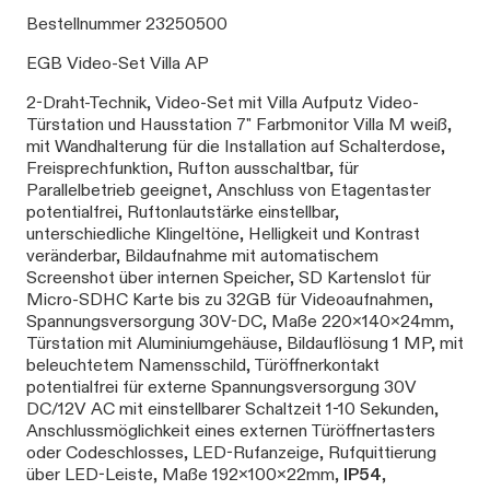
Bestellnummer 23250500
EGB Video-Set Villa AP
2-Draht-Technik, Video-Set mit Villa Aufputz Video-
Türstation und Hausstation 7" Farbmonitor Villa M weiß,
mit Wandhalterung für die Installation auf Schalterdose,
Freisprechfunktion, Rufton ausschaltbar, für
Parallelbetrieb geeignet, Anschluss von Etagentaster
potentialfrei, Ruftonlautstärke einstellbar,
unterschiedliche Klingeltöne, Helligkeit und Kontrast
veränderbar, Bildaufnahme mit automatischem
Screenshot über internen Speicher, SD Kartenslot für
Micro-SDHC Karte bis zu 32GB für Videoaufnahmen,
Spannungsversorgung 30V-DC, Maße 220x140x24mm,
Türstation mit Aluminiumgehäuse, Bildauflösung 1 MP, mit
beleuchtetem Namensschild, Türöffnerkontakt
potentialfrei für externe Spannungsversorgung 30V
DC/12V AC mit einstellbarer Schaltzeit 1-10 Sekunden,
Anschlussmöglichkeit eines externen Türöffnertasters
oder Codeschlosses, LED-Rufanzeige, Rufquittierung
über LED-Leiste, Maße 192x100x22mm,
IP54
,