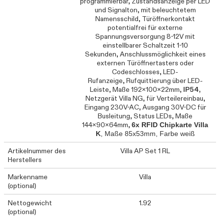
programmierbar, Zustandsanzeige per LED
und Signalton, mit beleuchtetem
Namensschild, Türöffnerkontakt
potentialfrei für externe
Spannungsversorgung 8-12V mit
einstellbarer Schaltzeit 1-10
Sekunden, Anschlussmöglichkeit eines
externen Türöffnertasters oder
Codeschlosses, LED-
Rufanzeige, Rufquittierung über LED-
Leiste, Maße 192x100x22mm,
IP54,
Netzgerät Villa NG, für Verteilereinbau,
Eingang 230V-AC, Ausgang 30V-DC für
Busleitung, Status LEDs, Maße
144x90x64mm,
6x RFID Chipkarte Villa
K
, Maße 85x53mm, Farbe weiß
Artikelnummer des
Villa AP Set 1 RL
Herstellers
Markenname
Villa
(optional)
Nettogewicht
1.92
(optional)