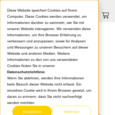
Springe zu Hauptinhalt
Springe zum Header
Springe zum Footer
0
0
Diese Website speichert Cookies auf Ihrem
Computer. Diese Cookies werden verwendet, um
Informationen darüber zu sammeln, wie Sie mit
unserer Website interagieren. Wir verwenden diese
EGB Verlängerung mit Flachstecker reinweiß 10m
Informationen, um Ihre Browser-Erfahrung zu
verbessern und anzupassen, sowie für Analysen
und Messungen zu unseren Besuchern auf dieser
zurück zur Übersicht
Website und anderen Medien. Weitere
Informationen zu den von uns verwendeten
Cookies finden Sie in unserer
Datenschutzrichtlinie
.
Wenn Sie ablehnen, werden Ihre Informationen
beim Besuch dieser Website nicht erfasst. Ein
einzelnes Cookie wird in Ihrem Browser gesetzt, um
daran zu erinnern, dass Sie nicht nachverfolgt
werden möchten.
Akzeptieren
Ablehnen