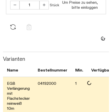
Um Preise zu sehen,
Stück
bitte einloggen
Daten werden gel
Varianten
Name
Bestellnummer
Min.
Verfügbark
Daten werden geladen. Bitte warten..
EGB
04192000
1
Verlängerung
mit
Flachstecker
reinweiß
10m