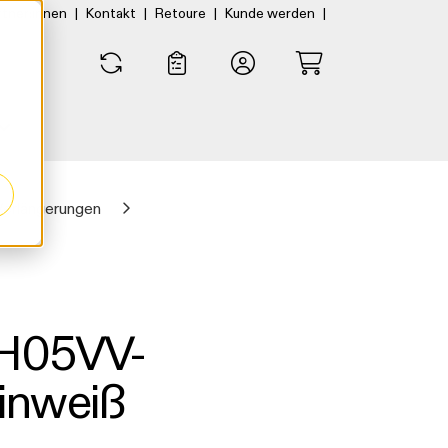
|
|
|
|
rtner:innen
Kontakt
Retoure
Kunde werden
0
0
Verlängerungen
 H05VV-
inweiß