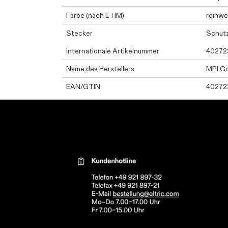
Farbe (nach ETIM)
reinwe
Stecker
Schut
Internationale Artikelnummer
40272
Name des Herstellers
MPI G
EAN/GTIN
40272
Kontaktinformationen el