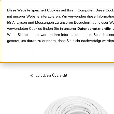
Springe zu Hauptinhalt
Springe zum Header
Springe zum Footer
Diese Website speichert Cookies auf Ihrem Computer. Diese Cook
mit unserer Website interagieren. Wir verwenden diese Informat
für Analysen und Messungen zu unseren Besuchern auf dieser We
verwendeten Cookies finden Sie in unserer
Datenschutzrichtlini
Shop
Markenwelten
Wenn Sie ablehnen, werden Ihre Informationen beim Besuch dieser
gesetzt, um daran zu erinnern, dass Sie nicht nachverfolgt werde
Produkte
Stromversorgung
Schutzkontakt-Verlängerung H05VV-F 3x1,5m
zurück zur Übersicht