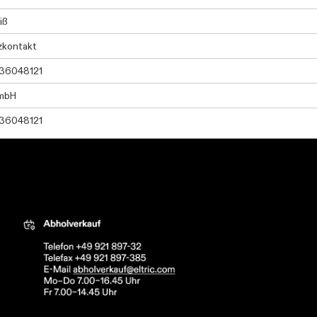
iß
zkontakt
36048121
mbH
36048121
tric