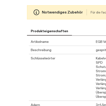
Notwendiges Zubehör
Für die f
Produkteigenschaften
Artikelname
EGB V
Beschreibung
gespri
Schlüsselwörter
Kabelv
SPD
Schutz
Strom
Strom
Verlän
Verlän
Verlän
Übersp
Übers
Adern
3x1,5