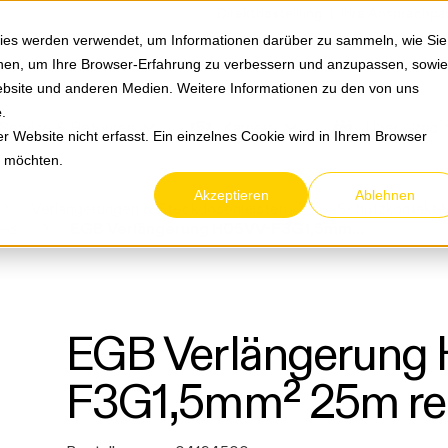
Springe zum Hauptmenu
Springe zur Suche
|
Direktbestellung
Ihre Ansprechpa
ies werden verwendet, um Informationen darüber zu sammeln, wie Sie
ionen, um Ihre Browser-Erfahrung zu verbessern und anzupassen, sowie
bsite und anderen Medien. Weitere Informationen zu den von uns
e
.
Service & Retouren
Karriere
Über eltric
 Website nicht erfasst. Ein einzelnes Cookie wird in Ihrem Browser
n möchten.
Akzeptieren
Ablehnen
Verlängerungen & Steckdosenleisten
Schutzkontakt-
m¬≤
EGB Verlängerung H05VV-F3G1,5mm² 25m reinweiß
EGB Verlängerung
F3G1,5mm² 25m re