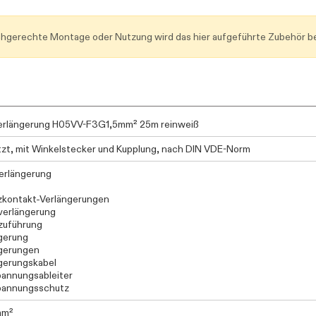
Daten werden geladen. Bitte warten...
achgerechte Montage oder Nutzung wird das hier aufgeführte Zubehör be
erlängerung H05VV-F3G1,5mm² 25m reinweiß
tzt, mit Winkelstecker und Kupplung, nach DIN VDE-Norm
erlängerung
kontakt-Verlängerungen
verlängerung
zuführung
gerung
gerungen
gerungskabel
annungsableiter
pannungsschutz
mm²