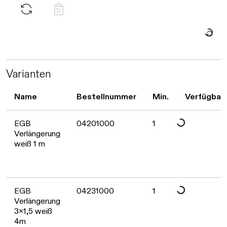
Daten we
Varianten
Daten werden gelad
Name
Bestellnummer
Min.
Verfügbark
EGB
04201000
1
Verlängerung
weiß 1 m
Daten werden gelad
EGB
04231000
1
Verlängerung
3x1,5 weiß
4m