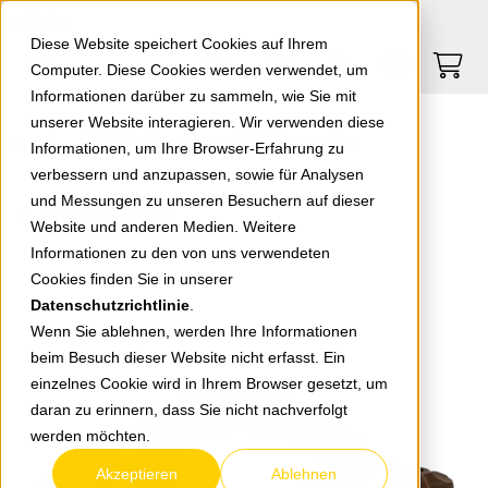
Springe zu Hauptinhalt
Springe zum Header
Springe zum Footer
0
0
Diese Website speichert Cookies auf Ihrem
Computer. Diese Cookies werden verwendet, um
Informationen darüber zu sammeln, wie Sie mit
unserer Website interagieren. Wir verwenden diese
EGB Verlängerung 3x1,5 braun 5 m
Informationen, um Ihre Browser-Erfahrung zu
verbessern und anzupassen, sowie für Analysen
und Messungen zu unseren Besuchern auf dieser
zurück zur Übersicht
Website und anderen Medien. Weitere
Informationen zu den von uns verwendeten
Cookies finden Sie in unserer
Datenschutzrichtlinie
.
Wenn Sie ablehnen, werden Ihre Informationen
beim Besuch dieser Website nicht erfasst. Ein
einzelnes Cookie wird in Ihrem Browser gesetzt, um
daran zu erinnern, dass Sie nicht nachverfolgt
werden möchten.
Akzeptieren
Ablehnen