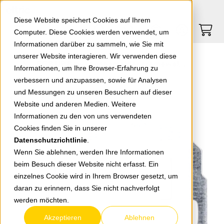
Springe zu Hauptinhalt
Springe zum Header
Springe zum Footer
0
0
Diese Website speichert Cookies auf Ihrem
Computer. Diese Cookies werden verwendet, um
Informationen darüber zu sammeln, wie Sie mit
unserer Website interagieren. Wir verwenden diese
EGB UP Bewegungsmelder cremeweiß 808401012
Informationen, um Ihre Browser-Erfahrung zu
verbessern und anzupassen, sowie für Analysen
und Messungen zu unseren Besuchern auf dieser
zurück zur Übersicht
Website und anderen Medien. Weitere
Informationen zu den von uns verwendeten
Cookies finden Sie in unserer
Datenschutzrichtlinie
.
Wenn Sie ablehnen, werden Ihre Informationen
beim Besuch dieser Website nicht erfasst. Ein
einzelnes Cookie wird in Ihrem Browser gesetzt, um
daran zu erinnern, dass Sie nicht nachverfolgt
werden möchten.
Akzeptieren
Ablehnen