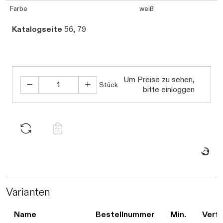
Farbe
weiß
Katalogseite
56, 79
Um Preise zu sehen,
Stück
bitte einloggen
Daten werd
Daten werden 
Varianten
Name
Bestellnummer
Min.
Verfü