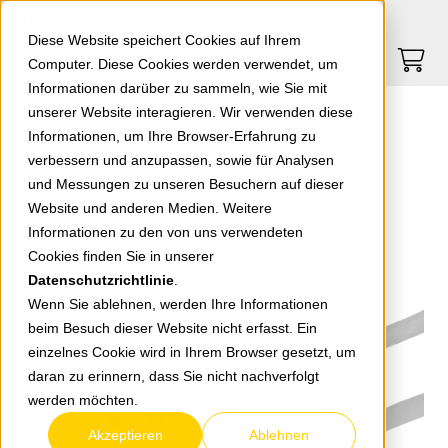
Springe zu Hauptinhalt
Springe zum Header
Springe zum Footer
0
0
Diese Website speichert Cookies auf Ihrem
Computer. Diese Cookies werden verwendet, um
Informationen darüber zu sammeln, wie Sie mit
unserer Website interagieren. Wir verwenden diese
EGB Patchkabel-Verlängerung 1 m grau
Informationen, um Ihre Browser-Erfahrung zu
verbessern und anzupassen, sowie für Analysen
und Messungen zu unseren Besuchern auf dieser
zurück zur Übersicht
Website und anderen Medien. Weitere
Informationen zu den von uns verwendeten
Cookies finden Sie in unserer
Datenschutzrichtlinie
.
Wenn Sie ablehnen, werden Ihre Informationen
beim Besuch dieser Website nicht erfasst. Ein
einzelnes Cookie wird in Ihrem Browser gesetzt, um
daran zu erinnern, dass Sie nicht nachverfolgt
werden möchten.
Akzeptieren
Ablehnen