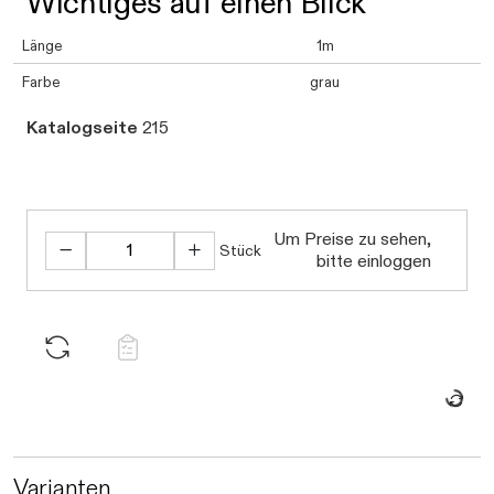
Wichtiges auf einen Blick
Länge
1m
Farbe
grau
Katalogseite
215
Um Preise zu sehen,
Stück
bitte einloggen
Daten we
Varianten