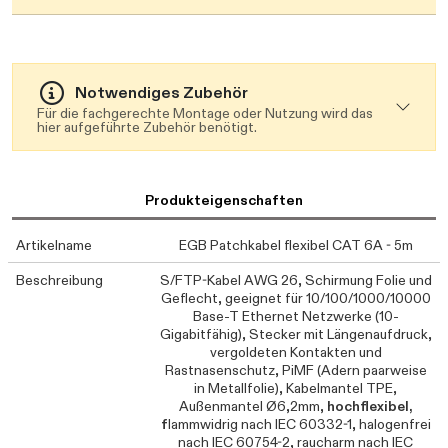
Notwendiges Zubehör
Für die fachgerechte Montage oder Nutzung wird das
hier aufgeführte Zubehör benötigt.
Produkteigenschaften
Artikelname
EGB Patchkabel flexibel CAT 6A - 5m
Beschreibung
S/FTP-Kabel AWG 26, Schirmung Folie und
Geflecht, geeignet für 10/100/1000/10000
Base-T Ethernet Netzwerke (10-
Gigabitfähig), Stecker mit Längenaufdruck,
vergoldeten Kontakten und
Rastnasenschutz, PiMF (Adern paarweise
in Metallfolie), Kabelmantel TPE,
Außenmantel Ø6,2mm,
hochflexibel,
f
lammwidrig nach IEC 60332-1, halogenfrei
nach IEC 60754-2, raucharm nach IEC