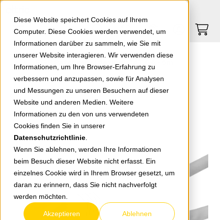
Springe zu Hauptinhalt
Springe zum Header
Springe zum Footer
0
0
Diese Website speichert Cookies auf Ihrem
Computer. Diese Cookies werden verwendet, um
Informationen darüber zu sammeln, wie Sie mit
unserer Website interagieren. Wir verwenden diese
EGB Patchkabel flexibel CAT 6A - 5m
Informationen, um Ihre Browser-Erfahrung zu
verbessern und anzupassen, sowie für Analysen
und Messungen zu unseren Besuchern auf dieser
zurück zur Übersicht
Website und anderen Medien. Weitere
Informationen zu den von uns verwendeten
Cookies finden Sie in unserer
Datenschutzrichtlinie
.
Wenn Sie ablehnen, werden Ihre Informationen
beim Besuch dieser Website nicht erfasst. Ein
einzelnes Cookie wird in Ihrem Browser gesetzt, um
daran zu erinnern, dass Sie nicht nachverfolgt
werden möchten.
Akzeptieren
Ablehnen