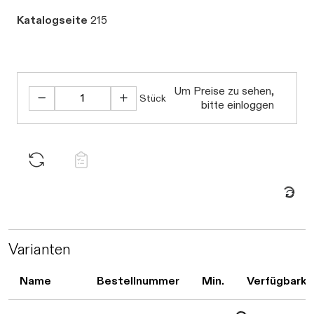
Katalogseite
215
Daten werden geladen.
Um Preise zu sehen,
Stück
bitte einloggen
Daten werden geladen. Bitte warten...
Varianten
Name
Bestellnummer
Min.
Verfügbarke