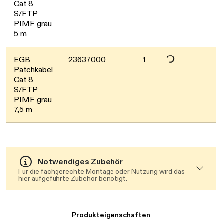
Daten werden geladen. Bitte warten...
Cat 8
S/FTP
PIMF grau
5 m
EGB
23637000
1
Patchkabel
Cat 8
S/FTP
PIMF grau
7,5 m
Notwendiges Zubehör
Für die fachgerechte Montage oder Nutzung wird das
hier aufgeführte Zubehör benötigt.
Produkteigenschaften