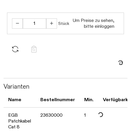
Daten werden geladen. Bitte warte
Um Preise zu sehen,
Stück
bitte einloggen
Daten werden geladen. Bitte warten...
Varianten
Name
Bestellnummer
Min.
Verfügbarke
EGB
23630000
1
Patchkabel
Cat 8