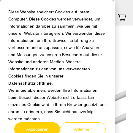
Springe zu Hauptinhalt
Springe zum Header
Springe zum Footer
0
0
Diese Website speichert Cookies auf Ihrem
Computer. Diese Cookies werden verwendet, um
Informationen darüber zu sammeln, wie Sie mit
unserer Website interagieren. Wir verwenden diese
EGB Patchkabel Cat 8 S/FTP PIMF grau 7,5 m
Informationen, um Ihre Browser-Erfahrung zu
verbessern und anzupassen, sowie für Analysen
und Messungen zu unseren Besuchern auf dieser
zurück zur Übersicht
Website und anderen Medien. Weitere
Informationen zu den von uns verwendeten
Cookies finden Sie in unserer
Datenschutzrichtlinie
.
Wenn Sie ablehnen, werden Ihre Informationen
beim Besuch dieser Website nicht erfasst. Ein
einzelnes Cookie wird in Ihrem Browser gesetzt, um
daran zu erinnern, dass Sie nicht nachverfolgt
werden möchten.
Akzeptieren
Ablehnen