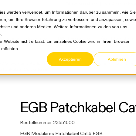
Springe zum Hauptmenu
Springe zur Suche
|
Direktbestellung
Ihre Ansprechpa
ies werden verwendet, um Informationen darüber zu sammeln, wie Sie
ionen, um Ihre Browser-Erfahrung zu verbessern und anzupassen, sowie
bsite und anderen Medien. Weitere Informationen zu den von uns
e
.
Service & Retouren
Karriere
Über eltric
 Website nicht erfasst. Ein einzelnes Cookie wird in Ihrem Browser
n möchten.
Akzeptieren
Ablehnen
 / Video- und Audio-Technik
Netzwerktechnik
Stec
atchkabel Cat 6 15 m
EGB Patchkabel Cat
Bestellnummer 23551500
EGB Modulares Patchkabel Cat.6 EGB