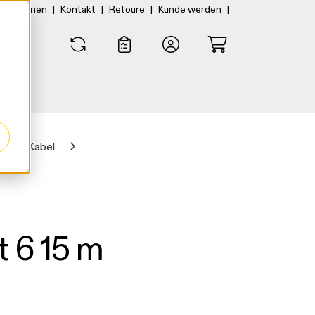
|
|
|
|
rtner:innen
Kontakt
Retoure
Kunde werden
0
0
ker & Kabel
 6 15 m