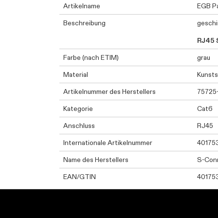
Artikelname
EGB Pa
Beschreibung
geschi
RJ45 
Farbe (nach ETIM)
grau
Material
Kunsts
Artikelnummer des Herstellers
75725
Kategorie
Cat6
Anschluss
RJ45
Internationale Artikelnummer
40175
Name des Herstellers
S-Con
EAN/GTIN
40175