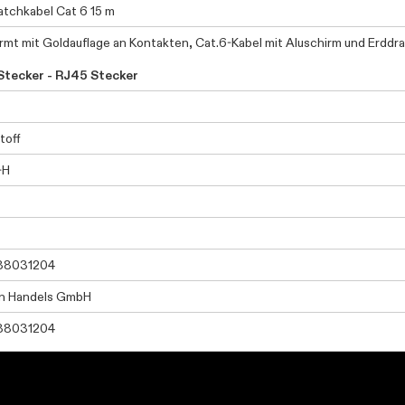
tchkabel Cat 6 15 m
rmt mit Goldauflage an Kontakten, Cat.6-Kabel mit Aluschirm und Erdd
Stecker - RJ45 Stecker
toff
-H
38031204
n Handels GmbH
38031204