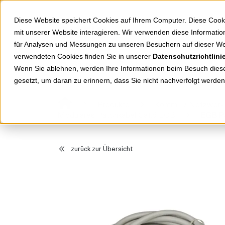
Springe zu Hauptinhalt
Springe zum Header
Springe zum Footer
Diese Website speichert Cookies auf Ihrem Computer. Diese Cook
mit unserer Website interagieren. Wir verwenden diese Informat
für Analysen und Messungen zu unseren Besuchern auf dieser We
verwendeten Cookies finden Sie in unserer
Datenschutzrichtlini
Shop
Markenwelten
Wenn Sie ablehnen, werden Ihre Informationen beim Besuch dieser
gesetzt, um daran zu erinnern, dass Sie nicht nachverfolgt werde
Produkte
Komm.- / Netzwerk-
Modulares Patchkabel Cat.6 EGB
EGB P
zurück zur Übersicht