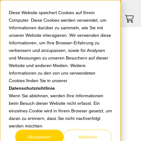
Springe zu Hauptinhalt
Springe zum Header
Springe zum Footer
0
0
Diese Website speichert Cookies auf Ihrem
Computer. Diese Cookies werden verwendet, um
Informationen darüber zu sammeln, wie Sie mit
unserer Website interagieren. Wir verwenden diese
EGB Pacific FR Schuko-Steckdose+Wechselsch. senkrecht grau 90591098-DE
Informationen, um Ihre Browser-Erfahrung zu
verbessern und anzupassen, sowie für Analysen
und Messungen zu unseren Besuchern auf dieser
zurück zur Übersicht
Website und anderen Medien. Weitere
Informationen zu den von uns verwendeten
Cookies finden Sie in unserer
Datenschutzrichtlinie
.
Wenn Sie ablehnen, werden Ihre Informationen
beim Besuch dieser Website nicht erfasst. Ein
einzelnes Cookie wird in Ihrem Browser gesetzt, um
daran zu erinnern, dass Sie nicht nachverfolgt
werden möchten.
Akzeptieren
Ablehnen