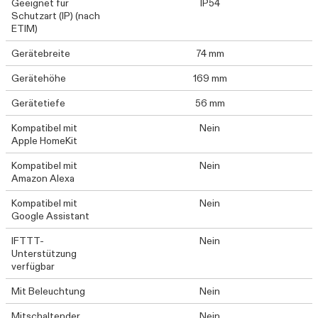
Geeignet für
IP54
Schutzart (IP) (nach
ETIM)
Gerätebreite
74 mm
Gerätehöhe
169 mm
Gerätetiefe
56 mm
Kompatibel mit
Nein
Apple HomeKit
Kompatibel mit
Nein
Amazon Alexa
Kompatibel mit
Nein
Google Assistant
IFTTT-
Nein
Unterstützung
verfügbar
Mit Beleuchtung
Nein
Mitschaltender
Nein