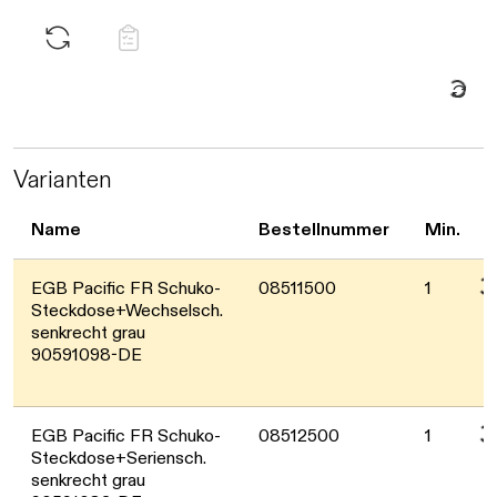
Daten we
Varianten
Dat
Name
Bestellnummer
Min.
EGB Pacific FR Schuko-
08511500
1
Steckdose+Wechselsch.
senkrecht grau
90591098-DE
Dat
EGB Pacific FR Schuko-
08512500
1
Steckdose+Seriensch.
senkrecht grau