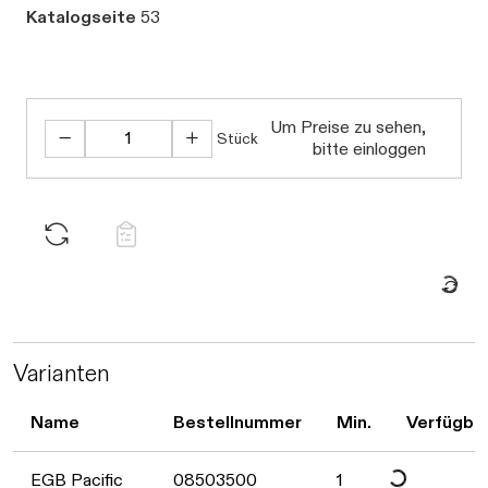
Katalogseite
53
Um Preise zu sehen,
Stück
bitte einloggen
Daten we
Varianten
Daten werden gela
Name
Bestellnummer
Min.
Verfügbar
EGB Pacific
08503500
1