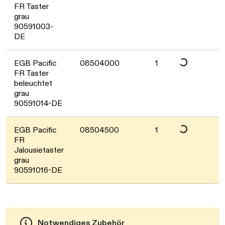
FR Taster
grau
Daten werden gela
90591003-
DE
EGB Pacific
08504000
1
FR Taster
beleuchtet
Daten werden gela
grau
90591014-DE
EGB Pacific
08504500
1
FR
Jalousietaster
grau
90591016-DE
Notwendiges Zubehör