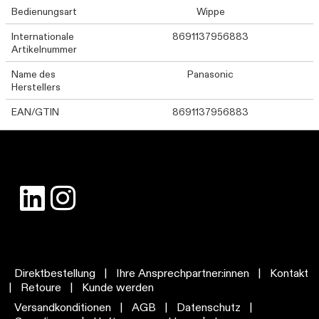
Bedienungsart
Wippe
Internationale
8691137956883
Artikelnummer
Name des
Panasonic
Herstellers
EAN/GTIN
8691137956883
Direktbestellung
|
Ihre Ansprechpartner:innen
|
Kontakt
|
Retoure
|
Kunde werden
Versandkonditionen
|
AGB
|
Datenschutz
|