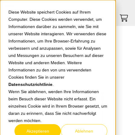
Springe zu Hauptinhalt
Springe zum Header
Springe zum Footer
0
0
Diese Website speichert Cookies auf Ihrem
Computer. Diese Cookies werden verwendet, um
Informationen darüber zu sammeln, wie Sie mit
unserer Website interagieren. Wir verwenden diese
EGB Pacific FR Jalousietaster grau 90591016-DE
Informationen, um Ihre Browser-Erfahrung zu
verbessern und anzupassen, sowie für Analysen
und Messungen zu unseren Besuchern auf dieser
zurück zur Übersicht
Website und anderen Medien. Weitere
Informationen zu den von uns verwendeten
Cookies finden Sie in unserer
Datenschutzrichtlinie
.
Wenn Sie ablehnen, werden Ihre Informationen
beim Besuch dieser Website nicht erfasst. Ein
einzelnes Cookie wird in Ihrem Browser gesetzt, um
daran zu erinnern, dass Sie nicht nachverfolgt
werden möchten.
Akzeptieren
Ablehnen