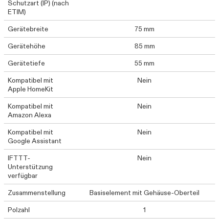
Schutzart (IP) (nach
ETIM)
Gerätebreite
75 mm
Gerätehöhe
85 mm
Gerätetiefe
55 mm
Kompatibel mit
Nein
Apple HomeKit
Kompatibel mit
Nein
Amazon Alexa
Kompatibel mit
Nein
Google Assistant
IFTTT-
Nein
Unterstützung
verfügbar
Zusammenstellung
Basiselement mit Gehäuse-Oberteil
Polzahl
1