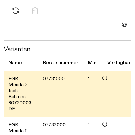
Daten we
Varianten
Name
Bestellnummer
Min.
Verfügbarke
Daten werden geladen
EGB
07731000
1
Merida 3-
fach
Rahmen
90730003-
DE
Daten werden geladen
EGB
07732000
1
Merida 5-