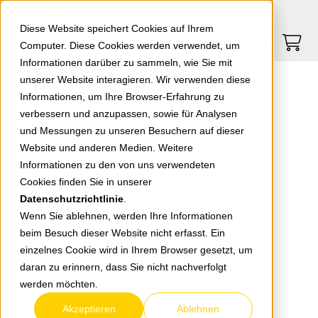
Springe zu Hauptinhalt
Springe zum Header
Springe zum Footer
0
0
Diese Website speichert Cookies auf Ihrem
Computer. Diese Cookies werden verwendet, um
Informationen darüber zu sammeln, wie Sie mit
unserer Website interagieren. Wir verwenden diese
EGB Merida 3-fach Rahmen 90730003-DE
Informationen, um Ihre Browser-Erfahrung zu
verbessern und anzupassen, sowie für Analysen
und Messungen zu unseren Besuchern auf dieser
zurück zur Übersicht
Website und anderen Medien. Weitere
Informationen zu den von uns verwendeten
Cookies finden Sie in unserer
Datenschutzrichtlinie
.
Wenn Sie ablehnen, werden Ihre Informationen
beim Besuch dieser Website nicht erfasst. Ein
einzelnes Cookie wird in Ihrem Browser gesetzt, um
daran zu erinnern, dass Sie nicht nachverfolgt
werden möchten.
Akzeptieren
Ablehnen