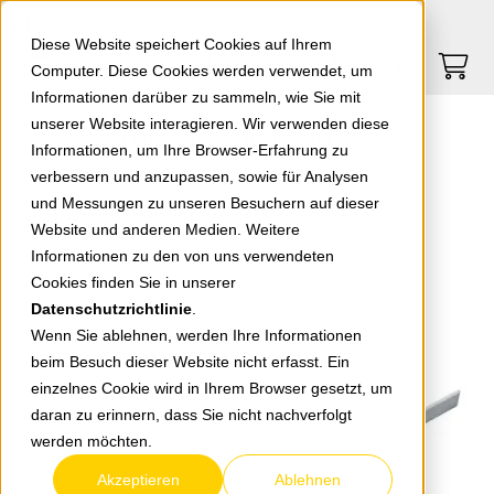
Springe zu Hauptinhalt
Springe zum Header
Springe zum Footer
0
0
Diese Website speichert Cookies auf Ihrem
Computer. Diese Cookies werden verwendet, um
Informationen darüber zu sammeln, wie Sie mit
unserer Website interagieren. Wir verwenden diese
EGB Leitungskanal 15x15 weiß
Informationen, um Ihre Browser-Erfahrung zu
verbessern und anzupassen, sowie für Analysen
und Messungen zu unseren Besuchern auf dieser
zurück zur Übersicht
Website und anderen Medien. Weitere
Informationen zu den von uns verwendeten
Cookies finden Sie in unserer
Datenschutzrichtlinie
.
Wenn Sie ablehnen, werden Ihre Informationen
beim Besuch dieser Website nicht erfasst. Ein
einzelnes Cookie wird in Ihrem Browser gesetzt, um
daran zu erinnern, dass Sie nicht nachverfolgt
werden möchten.
Akzeptieren
Ablehnen