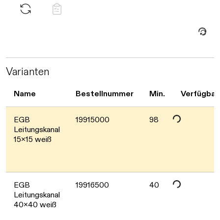
Daten werden geladen. Bitte warten...
Varianten
Name
Bestellnummer
Min.
Verfügbar
Daten werden geladen. Bitte warten...
EGB
19915000
98
Leitungskanal
15x15 weiß
Daten werden geladen. Bitte warten...
EGB
19916500
40
Leitungskanal
40x40 weiß