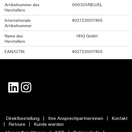
Artikelnummer des
690301/NEU/EL
Herstellers
Internationale
4027236017455
Artikelnummer
Name des
HHG GmbH
Herstellers
EAN/GTIN
4027236017455
Direktbestellung
|
Ihre Ansprechpartner:innen
|
Kontakt
|
Retoure
|
Kunde werden