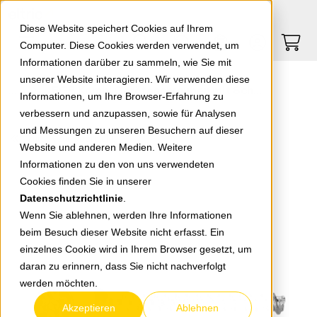
Springe zu Hauptinhalt
Springe zum Header
Springe zum Footer
0
0
Diese Website speichert Cookies auf Ihrem
Computer. Diese Cookies werden verwendet, um
Informationen darüber zu sammeln, wie Sie mit
unserer Website interagieren. Wir verwenden diese
EGB Kombi Geräteschrauben mit Schlitz 3,2 x 25mm
Informationen, um Ihre Browser-Erfahrung zu
verbessern und anzupassen, sowie für Analysen
und Messungen zu unseren Besuchern auf dieser
zurück zur Übersicht
Website und anderen Medien. Weitere
Informationen zu den von uns verwendeten
Cookies finden Sie in unserer
Datenschutzrichtlinie
.
Wenn Sie ablehnen, werden Ihre Informationen
beim Besuch dieser Website nicht erfasst. Ein
einzelnes Cookie wird in Ihrem Browser gesetzt, um
daran zu erinnern, dass Sie nicht nachverfolgt
werden möchten.
Akzeptieren
Ablehnen