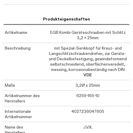
Produkteigenschaften
Artikelname
EGB Kombi Geräteschrauben mit Schlitz
3,2 x 25mm
Beschreibung
mit Spezial-Senkkopf für Kreuz- und
Langschlitzschraubendreher, zur Geräte-
und Deckelbefestigung, gewindeformend
selbstschneidend, oberflächenveredelt,
messing, korrosionsbeständig nach DIN
VDE
Maße
3,2Ø x 25mm
Artikelnummer des
6259-165-10
Herstellers
Internationale
4027236047605
Artikelnummer
Name des
J.V.K.
Herstellers