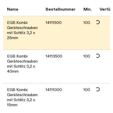
Daten werden geladen. Bitte warten...
Name
Bestellnummer
Min.
Verfüg
EGB Kombi
14111500
100
Geräteschrauben
mit Schlitz 3,2 x
25mm
Daten werden geladen. Bitte warten...
EGB Kombi
14113500
100
Geräteschrauben
mit Schlitz 3,2 x
40mm
EGB Kombi
14111000
100
Geräteschrauben
mit Schlitz 3,2 x
15mm