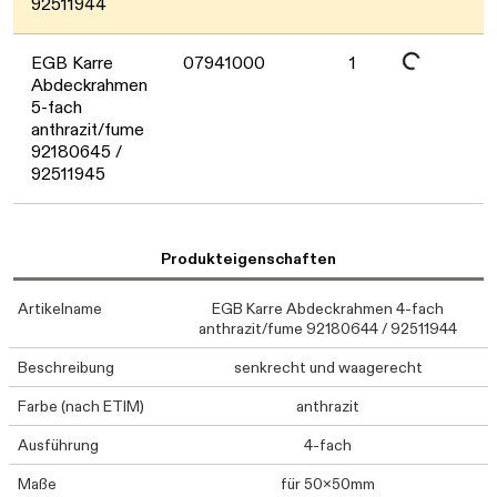
92511944
Daten werden geladen. Bitte warten...
EGB Karre
07941000
1
Abdeckrahmen
5-fach
anthrazit/fume
92180645 /
92511945
Produkteigenschaften
Artikelname
EGB Karre Abdeckrahmen 4-fach
anthrazit/fume 92180644 / 92511944
Beschreibung
senkrecht und waagerecht
Farbe (nach ETIM)
anthrazit
Ausführung
4-fach
Maße
für 50x50mm