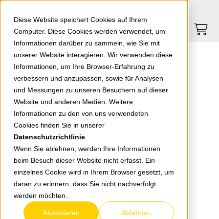
Springe zu Hauptinhalt
Springe zum Header
Springe zum Footer
0
0
Diese Website speichert Cookies auf Ihrem
Computer. Diese Cookies werden verwendet, um
Informationen darüber zu sammeln, wie Sie mit
unserer Website interagieren. Wir verwenden diese
EGB Karre Abdeckrahmen 4-fach anthrazit/fume 92180644 / 92511944
Informationen, um Ihre Browser-Erfahrung zu
verbessern und anzupassen, sowie für Analysen
und Messungen zu unseren Besuchern auf dieser
zurück zur Übersicht
Website und anderen Medien. Weitere
Informationen zu den von uns verwendeten
Cookies finden Sie in unserer
Datenschutzrichtlinie
.
Wenn Sie ablehnen, werden Ihre Informationen
beim Besuch dieser Website nicht erfasst. Ein
einzelnes Cookie wird in Ihrem Browser gesetzt, um
daran zu erinnern, dass Sie nicht nachverfolgt
werden möchten.
Akzeptieren
Ablehnen