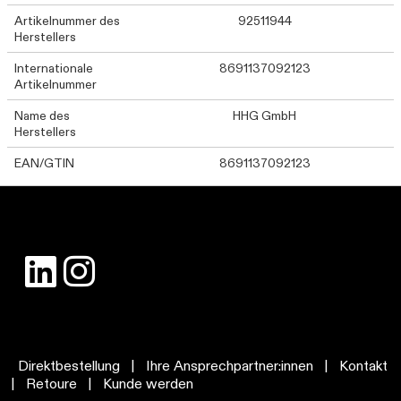
Artikelnummer des
92511944
Herstellers
Internationale
8691137092123
Artikelnummer
Name des
HHG GmbH
Herstellers
EAN/GTIN
8691137092123
Direktbestellung
|
Ihre Ansprechpartner:innen
|
Kontakt
|
Retoure
|
Kunde werden