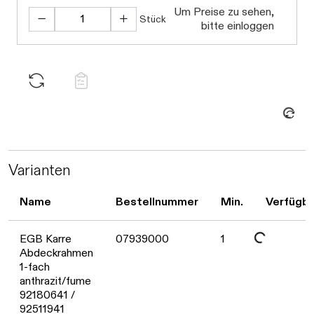
Um Preise zu sehen,
Stück
bitte einloggen
Daten werden geladen. Bitte warten...
Varianten
Name
Bestellnummer
Min.
Verfügba
Daten werden geladen. Bitte warten...
EGB Karre
07939000
1
Abdeckrahmen
1-fach
anthrazit/fume
92180641 /
92511941