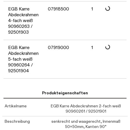
EGB Karre
07918500
1
Abdeckrahmen
4-fach weiß
Daten werden gel
90960263 /
92501903
EGB Karre
07919000
1
Abdeckrahmen
5-fach weiß
90960264 /
92501904
Produkteigenschaften
Artikelname
EGB Karre Abdeckrahmen 2-fach weiß
90960261 / 92501901
Beschreibung
senkrecht und waagerecht, Innenmaß
50x50mm, Kanten 90°