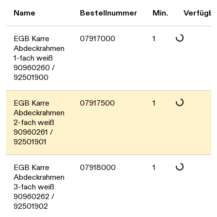
Daten werden gel
Name
Bestellnummer
Min.
Verfügba
EGB Karre
07917000
1
Abdeckrahmen
1-fach weiß
Daten werden gel
90960260 /
92501900
EGB Karre
07917500
1
Abdeckrahmen
2-fach weiß
Daten werden gel
90960261 /
92501901
EGB Karre
07918000
1
Abdeckrahmen
3-fach weiß
Daten werden gel
90960262 /
92501902