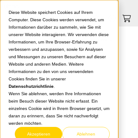
Springe zu Hauptinhalt
Springe zum Header
Springe zum Footer
0
0
Diese Website speichert Cookies auf Ihrem
Computer. Diese Cookies werden verwendet, um
Informationen darüber zu sammeln, wie Sie mit
unserer Website interagieren. Wir verwenden diese
EGB Karre Abdeckrahmen 2-fach weiß 90960261 / 92501901
Informationen, um Ihre Browser-Erfahrung zu
verbessern und anzupassen, sowie für Analysen
und Messungen zu unseren Besuchern auf dieser
zurück zur Übersicht
Website und anderen Medien. Weitere
Informationen zu den von uns verwendeten
Cookies finden Sie in unserer
Datenschutzrichtlinie
.
Wenn Sie ablehnen, werden Ihre Informationen
beim Besuch dieser Website nicht erfasst. Ein
einzelnes Cookie wird in Ihrem Browser gesetzt, um
daran zu erinnern, dass Sie nicht nachverfolgt
werden möchten.
Akzeptieren
Ablehnen