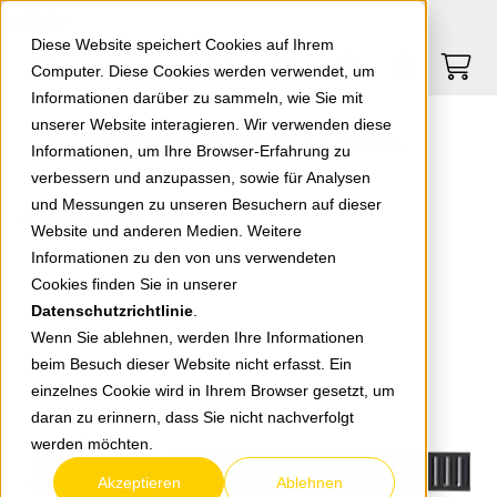
Springe zu Hauptinhalt
Springe zum Header
Springe zum Footer
0
0
Diese Website speichert Cookies auf Ihrem
Computer. Diese Cookies werden verwendet, um
Informationen darüber zu sammeln, wie Sie mit
unserer Website interagieren. Wir verwenden diese
EGB Kabelbinder schwarz 4,6 x 290 UV-Stabilisiert 2810091EGB
Informationen, um Ihre Browser-Erfahrung zu
verbessern und anzupassen, sowie für Analysen
und Messungen zu unseren Besuchern auf dieser
zurück zur Übersicht
Website und anderen Medien. Weitere
Informationen zu den von uns verwendeten
Cookies finden Sie in unserer
Datenschutzrichtlinie
.
Wenn Sie ablehnen, werden Ihre Informationen
beim Besuch dieser Website nicht erfasst. Ein
einzelnes Cookie wird in Ihrem Browser gesetzt, um
daran zu erinnern, dass Sie nicht nachverfolgt
werden möchten.
Akzeptieren
Ablehnen