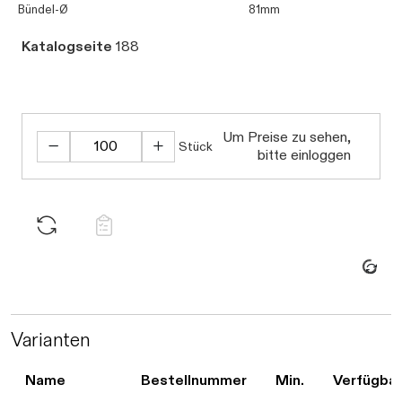
Bündel-Ø
81mm
Katalogseite
188
Um Preise zu sehen,
Stück
bitte einloggen
Daten werden geladen. Bitte warten...
Varianten
Name
Bestellnummer
Min.
Verfügbar