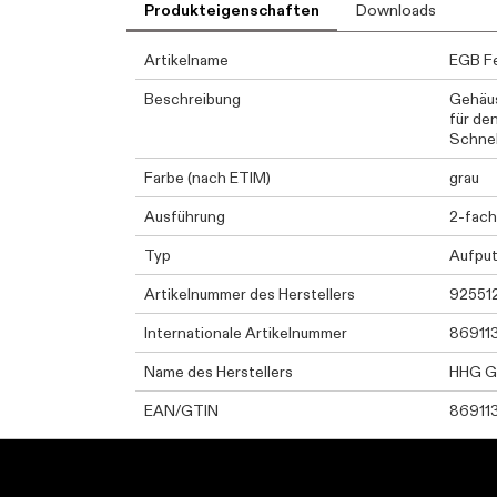
Produkteigenschaften
Downloads
Artikelname
EGB Fe
Beschreibung
Gehäus
für de
Schnel
Farbe (nach ETIM)
grau
Ausführung
2-fac
Typ
Aufpu
Artikelnummer des Herstellers
92551
Internationale Artikelnummer
86911
Name des Herstellers
HHG 
EAN/GTIN
86911