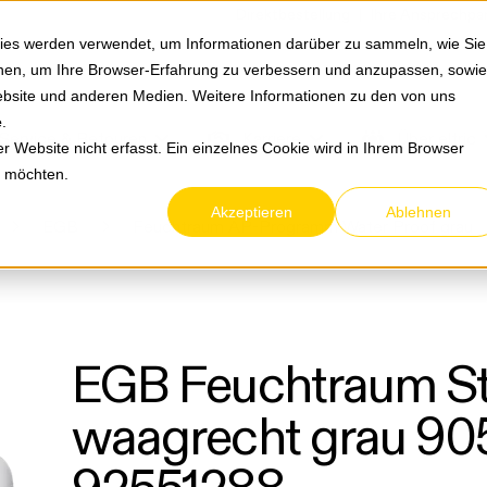
Springe zum Hauptmenu
Springe zur Suche
|
Direktbestellung
Ihre Ansprechpa
ies werden verwendet, um Informationen darüber zu sammeln, wie Sie
ionen, um Ihre Browser-Erfahrung zu verbessern und anzupassen, sowie
bsite und anderen Medien. Weitere Informationen zu den von uns
e
.
Service & Retouren
Karriere
Über eltric
 Website nicht erfasst. Ein einzelnes Cookie wird in Ihrem Browser
n möchten.
Akzeptieren
Ablehnen
EGB
Feuchtraum AP-Programm Water Proof grau
EGB Feuchtraum St
waagrecht grau 90