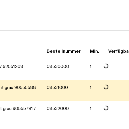
Bestellnummer
Min.
Verfügba
Daten werden geladen. Bitte warten...
/ 92551208
08530000
1
Daten werden geladen. Bitte warten...
ht grau 90555588
08531000
1
 grau 90555791 /
08532000
1