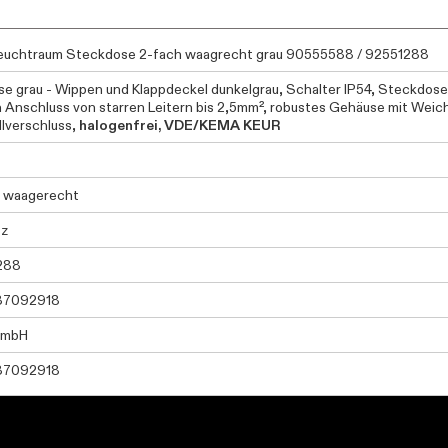
Daten werden geladen. Bitte warten...
uchtraum Steckdose 2-fach waagrecht grau 90555588 / 92551288
e grau - Wippen und Klappdeckel dunkelgrau, Schalter IP54, Steckdos
n Anschluss von starren Leitern bis 2,5mm², robustes Gehäuse mit We
lverschluss,
halogenfrei, VDE/KEMA KEUR
h waagerecht
tz
288
37092918
GmbH
37092918