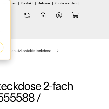
|
|
|
|
rtner:innen
Kontakt
Retoure
Kunde werden
0
0
Schutzkontaktsteckdose
eckdose 2-fach
555588 /