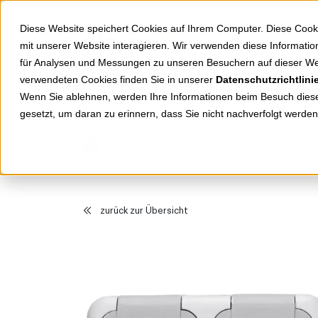
Springe zu Hauptinhalt
Springe zum Header
Springe zum Footer
Diese Website speichert Cookies auf Ihrem Computer. Diese Cook
mit unserer Website interagieren. Wir verwenden diese Informat
für Analysen und Messungen zu unseren Besuchern auf dieser We
verwendeten Cookies finden Sie in unserer
Datenschutzrichtlini
Shop
Markenwelten
Wenn Sie ablehnen, werden Ihre Informationen beim Besuch dieser
gesetzt, um daran zu erinnern, dass Sie nicht nachverfolgt werde
Produkte
Schalterprogramm
EGB Feuchtraum Steckdose 2-fach waagrecht grau 90555588 / 92551288
zurück zur Übersicht