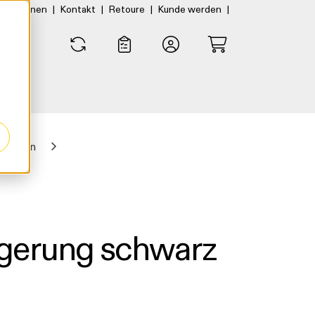
|
|
|
|
rtner:innen
Kontakt
Retoure
Kunde werden
0
0
erungen
gerung schwarz