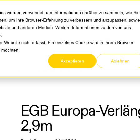
Springe zum Hauptmenu
Springe zur Suche
|
Direktbestellung
Ihre Ansprechpa
ies werden verwendet, um Informationen darüber zu sammeln, wie Sie
ionen, um Ihre Browser-Erfahrung zu verbessern und anzupassen, sowie
bsite und anderen Medien. Weitere Informationen zu den von uns
e
.
Service & Retouren
Karriere
Über eltric
 Website nicht erfasst. Ein einzelnes Cookie wird in Ihrem Browser
n möchten.
Akzeptieren
Ablehnen
Verlängerungen & Steckdosenleisten
Europa-Verläng
EGB Europa-Verlängerung schwarz 2,9m
EGB Europa-Verlän
2,9m