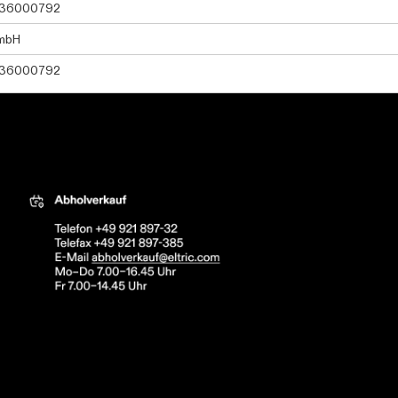
36000792
mbH
36000792
tric