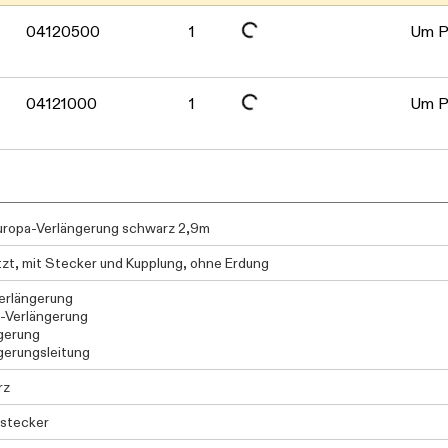
Daten werden geladen. Bitte warten...
04120500
1
Um Pr
04121000
1
Um Pr
ropa-Verlängerung schwarz 2,9m
tzt, mit Stecker und Kupplung, ohne Erdung
erlängerung
-Verlängerung
gerung
gerungsleitung
rz
stecker