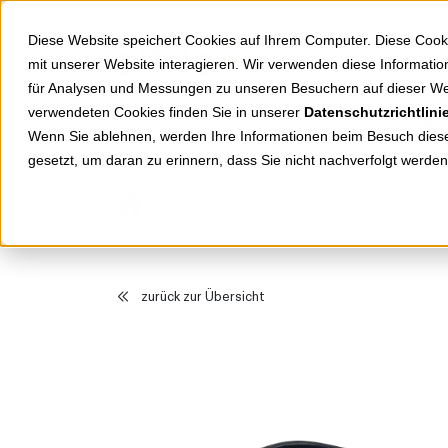
Springe zu Hauptinhalt
Springe zum Header
Springe zum Footer
Diese Website speichert Cookies auf Ihrem Computer. Diese Cook
mit unserer Website interagieren. Wir verwenden diese Informat
für Analysen und Messungen zu unseren Besuchern auf dieser We
verwendeten Cookies finden Sie in unserer
Datenschutzrichtlini
Shop
Markenwelten
Wenn Sie ablehnen, werden Ihre Informationen beim Besuch dieser
gesetzt, um daran zu erinnern, dass Sie nicht nachverfolgt werde
Produkte
Stromversorgung
Euro-Verlängerung H03VVH2-F 2x0,75mm¬≤
zurück zur Übersicht