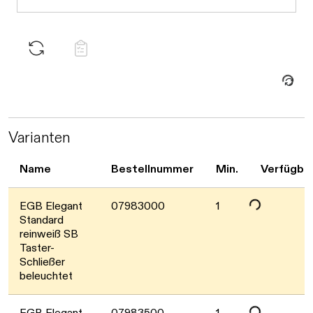
Daten werden geladen. Bitte warten...
Varianten
Daten werden geladen. Bitte warten...
Name
Bestellnummer
Min.
Verfügbar
EGB Elegant
07983000
1
Standard
reinweiß SB
Taster-
Daten werden geladen. Bitte warten...
Schließer
beleuchtet
EGB Elegant
07983500
1