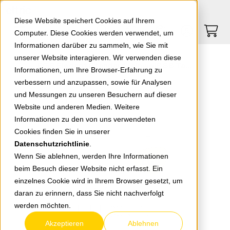
Springe zu Hauptinhalt
Springe zum Header
Springe zum Footer
0
0
Diese Website speichert Cookies auf Ihrem
Computer. Diese Cookies werden verwendet, um
Informationen darüber zu sammeln, wie Sie mit
unserer Website interagieren. Wir verwenden diese
EGB Elegant Standard reinweiß SB Taster-Schließer beleuchtet
Informationen, um Ihre Browser-Erfahrung zu
verbessern und anzupassen, sowie für Analysen
und Messungen zu unseren Besuchern auf dieser
zurück zur Übersicht
Website und anderen Medien. Weitere
Informationen zu den von uns verwendeten
Cookies finden Sie in unserer
Datenschutzrichtlinie
.
Wenn Sie ablehnen, werden Ihre Informationen
beim Besuch dieser Website nicht erfasst. Ein
einzelnes Cookie wird in Ihrem Browser gesetzt, um
daran zu erinnern, dass Sie nicht nachverfolgt
werden möchten.
Akzeptieren
Ablehnen