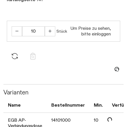
Um Preise zu sehen,
Stück
Daten werden geladen. Bitte warten...
bitte einloggen
Daten werden geladen. Bitte warten...
Varianten
Name
Bestellnummer
Min.
Verfüg
EGB AP-
14101000
10
Verbindungsdose