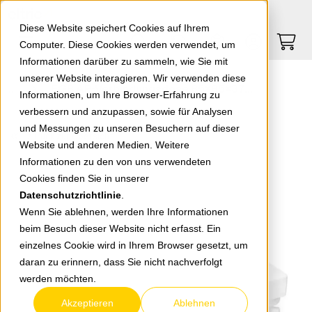
Springe zu Hauptinhalt
Springe zum Header
Springe zum Footer
0
0
Diese Website speichert Cookies auf Ihrem
Computer. Diese Cookies werden verwendet, um
Informationen darüber zu sammeln, wie Sie mit
unserer Website interagieren. Wir verwenden diese
EGB AP-Verbindungsdose 85x85x37mm reinweiß
Informationen, um Ihre Browser-Erfahrung zu
verbessern und anzupassen, sowie für Analysen
und Messungen zu unseren Besuchern auf dieser
zurück zur Übersicht
Website und anderen Medien. Weitere
Informationen zu den von uns verwendeten
Cookies finden Sie in unserer
Datenschutzrichtlinie
.
Wenn Sie ablehnen, werden Ihre Informationen
beim Besuch dieser Website nicht erfasst. Ein
einzelnes Cookie wird in Ihrem Browser gesetzt, um
daran zu erinnern, dass Sie nicht nachverfolgt
werden möchten.
Akzeptieren
Ablehnen