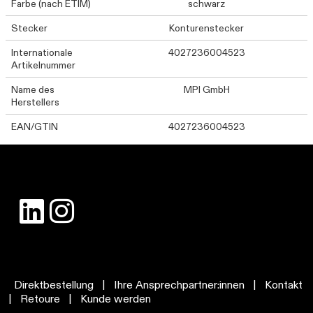
Farbe (nach ETIM)
schwarz
Stecker
Konturenstecker
Internationale
4027236004523
Artikelnummer
Name des
MPI GmbH
Herstellers
EAN/GTIN
4027236004523
Direktbestellung
|
Ihre Ansprechpartner:innen
|
Kontakt
|
Retoure
|
Kunde werden