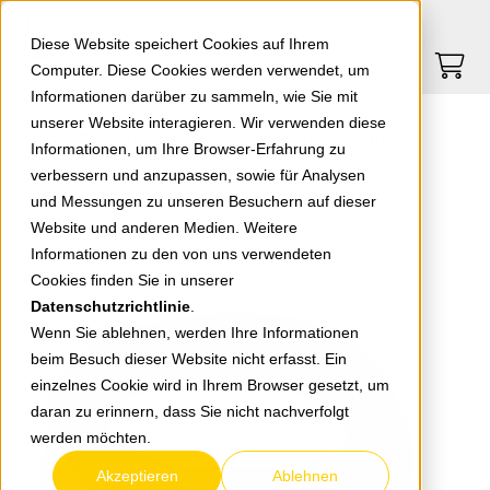
Springe zu Hauptinhalt
Springe zum Header
Springe zum Footer
0
0
Diese Website speichert Cookies auf Ihrem
Computer. Diese Cookies werden verwendet, um
Informationen darüber zu sammeln, wie Sie mit
unserer Website interagieren. Wir verwenden diese
EGB Anschlussleitung H07RN-F 2x1mm² schwarz 5m
Informationen, um Ihre Browser-Erfahrung zu
verbessern und anzupassen, sowie für Analysen
und Messungen zu unseren Besuchern auf dieser
zurück zur Übersicht
Website und anderen Medien. Weitere
Informationen zu den von uns verwendeten
Cookies finden Sie in unserer
Datenschutzrichtlinie
.
Wenn Sie ablehnen, werden Ihre Informationen
beim Besuch dieser Website nicht erfasst. Ein
einzelnes Cookie wird in Ihrem Browser gesetzt, um
daran zu erinnern, dass Sie nicht nachverfolgt
werden möchten.
Akzeptieren
Ablehnen