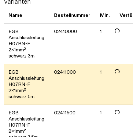
Varianten
Name
Bestellnummer
Min.
Verfüg
Daten werden geladen. Bitte warten...
EGB
02410000
1
Anschlussleitung
H07RN-F
2x1mm²
schwarz 3m
Daten werden geladen. Bitte warten...
EGB
02411000
1
Anschlussleitung
H07RN-F
2x1mm²
schwarz 5m
Daten werden geladen. Bitte warten...
EGB
02411500
1
Anschlussleitung
H07RN-F
2x1mm²