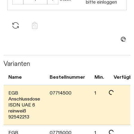
bitte einloggen
Daten werden geladen. Bitte warten...
Varianten
Name
Bestellnummer
Min.
Verfügba
Daten werden geladen. Bitte warten...
EGB
07714500
1
Anschlussdose
ISDN UAE 6
reinweiß
92542213
EGB
07715000
1