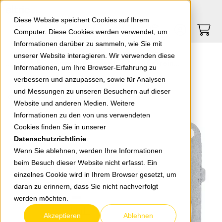
Springe zu Hauptinhalt
Springe zum Header
Springe zum Footer
0
0
Diese Website speichert Cookies auf Ihrem
Computer. Diese Cookies werden verwendet, um
Informationen darüber zu sammeln, wie Sie mit
unserer Website interagieren. Wir verwenden diese
EGB Anschlussdose ISDN UAE 6 reinweiß 92542213
Informationen, um Ihre Browser-Erfahrung zu
verbessern und anzupassen, sowie für Analysen
und Messungen zu unseren Besuchern auf dieser
zurück zur Übersicht
Website und anderen Medien. Weitere
Informationen zu den von uns verwendeten
Cookies finden Sie in unserer
Datenschutzrichtlinie
.
Wenn Sie ablehnen, werden Ihre Informationen
beim Besuch dieser Website nicht erfasst. Ein
einzelnes Cookie wird in Ihrem Browser gesetzt, um
daran zu erinnern, dass Sie nicht nachverfolgt
werden möchten.
Akzeptieren
Ablehnen